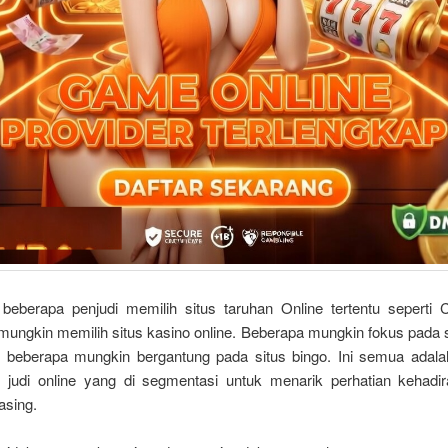
 beberapa penjudi memilih situs taruhan Online tertentu seperti 
mungkin memilih situs kasino online. Beberapa mungkin fokus pada s
n beberapa mungkin bergantung pada situs bingo. Ini semua adala
us judi online yang di segmentasi untuk menarik perhatian kehadir
sing.