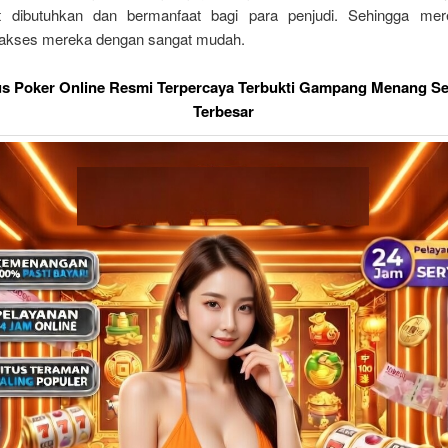
at dibutuhkan dan bermanfaat bagi para penjudi. Sehingga mer
akses mereka dengan sangat mudah.
us Poker Online Resmi Terpercaya Terbukti Gampang Menang Se
Terbesar