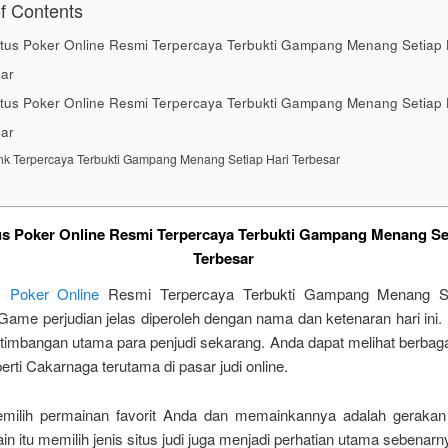
of Contents
itus Poker Online Resmi Terpercaya Terbukti Gampang Menang Setiap 
ar
itus Poker Online Resmi Terpercaya Terbukti Gampang Menang Setiap 
ar
nk Terpercaya Terbukti Gampang Menang Setiap Hari Terbesar
us Poker Online Resmi Terpercaya Terbukti Gampang Menang Se
Terbesar
s Poker Online
Resmi Terpercaya Terbukti Gampang Menang Se
Game perjudian jelas diperoleh dengan nama dan ketenaran hari ini.
timbangan utama para penjudi sekarang. Anda dapat melihat berbagai
erti Cakarnaga terutama di pasar judi online.
emilih permainan favorit Anda dan memainkannya adalah gerakan
ain itu memilih jenis situs judi juga menjadi perhatian utama sebenarn