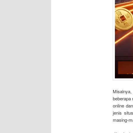
Misalnya,
beberapa 
online da
jenis sit
masing-ma