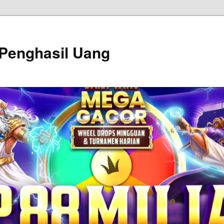
 Penghasil Uang