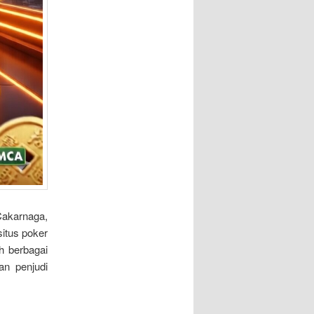
Cakarnaga,
itus poker
h berbagai
an penjudi