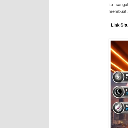
itu sang
membuat 
Link Sit