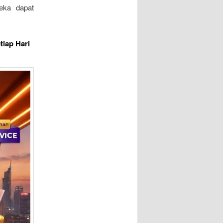
eka dapat
tiap Hari