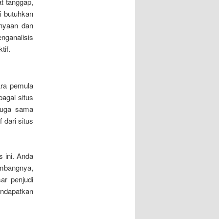
t tanggap,
i butuhkan
anyaan dan
nganalisis
if.
ara pemula
bagai situs
 juga sama
 dari situs
s ini. Anda
imbangnya,
ar penjudi
endapatkan