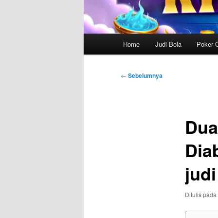
Menu
Home
Judi Bola
Poker O
utama
Navigasi
←
Sebelumnya
Tulisan
Dua
Dia
jud
Ditulis pada