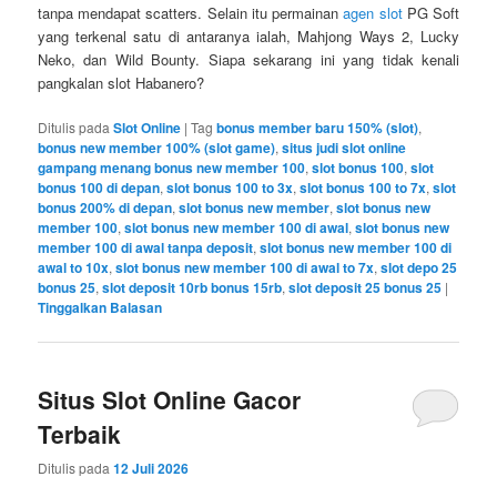
tanpa mendapat scatters. Selain itu permainan
agen slot
PG Soft
yang terkenal satu di antaranya ialah, Mahjong Ways 2, Lucky
Neko, dan Wild Bounty. Siapa sekarang ini yang tidak kenali
pangkalan slot Habanero?
Ditulis pada
Slot Online
|
Tag
bonus member baru 150% (slot)
,
bonus new member 100% (slot game)
,
situs judi slot online
gampang menang bonus new member 100
,
slot bonus 100
,
slot
bonus 100 di depan
,
slot bonus 100 to 3x
,
slot bonus 100 to 7x
,
slot
bonus 200% di depan
,
slot bonus new member
,
slot bonus new
member 100
,
slot bonus new member 100 di awal
,
slot bonus new
member 100 di awal tanpa deposit
,
slot bonus new member 100 di
awal to 10x
,
slot bonus new member 100 di awal to 7x
,
slot depo 25
bonus 25
,
slot deposit 10rb bonus 15rb
,
slot deposit 25 bonus 25
|
Tinggalkan Balasan
Situs Slot Online Gacor
Terbaik
Ditulis pada
12 Juli 2026