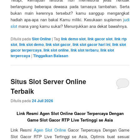
berlangsung beberapa dewasa pada tamasya tambahan. Serta
bukan main kerennya tersebut? kamu sanggup mengangkat
hadiah apa-apa nan bakal Kamu miliki. Kesukaan suplemen
judi
slot
mana yang kamu sukai? Menunjukkan ana dekat bawahnya.
Ditulis pada
Slot Online
|
Tag
link demo slot
,
link gacor slot
,
link rtp
slot
,
link slot demo
,
link slot gacor
,
link slot gacor hari ini
,
link slot
gacor terpercaya
,
link slot online
,
link slot terbaru
,
link slot
terpercaya
|
Tinggalkan Balasan
Situs Slot Server Online
Terbaik
Ditulis pada
24 Juli 2026
Link Resmi Agen Slot Online Gacor Terpercaya Dengan
Game Slot Gacor RTP Live Tertinggi se Asia
Link Resmi
Agen Slot Online
Gacor Terpercaya Dengan Game
Slot Gacor RTP Live Tertinggi se Asia, Optimis buat sesuai