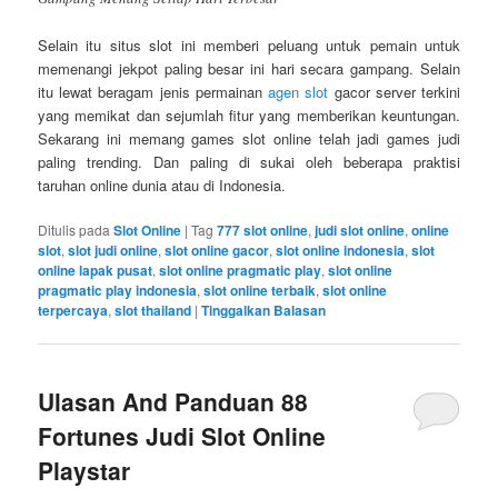
Selain itu situs slot ini memberi peluang untuk pemain untuk
memenangi jekpot paling besar ini hari secara gampang. Selain
itu lewat beragam jenis permainan
agen slot
gacor server terkini
yang memikat dan sejumlah fitur yang memberikan keuntungan.
Sekarang ini memang games slot online telah jadi games judi
paling trending. Dan paling di sukai oleh beberapa praktisi
taruhan online dunia atau di Indonesia.
Ditulis pada
Slot Online
|
Tag
777 slot online
,
judi slot online
,
online
slot
,
slot judi online
,
slot online gacor
,
slot online indonesia
,
slot
online lapak pusat
,
slot online pragmatic play
,
slot online
pragmatic play indonesia
,
slot online terbaik
,
slot online
terpercaya
,
slot thailand
|
Tinggalkan Balasan
Ulasan And Panduan 88
Fortunes Judi Slot Online
Playstar