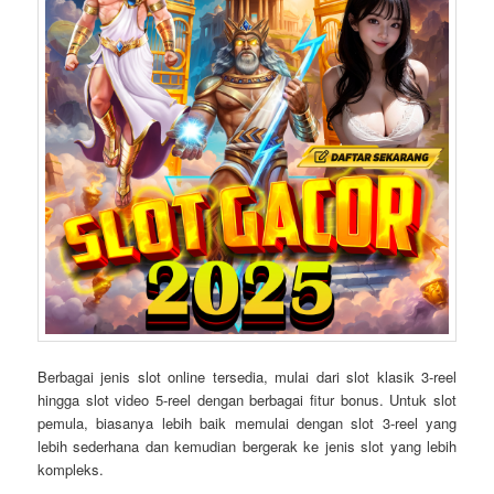
Berbagai jenis slot online tersedia, mulai dari slot klasik 3-reel
hingga slot video 5-reel dengan berbagai fitur bonus. Untuk slot
pemula, biasanya lebih baik memulai dengan slot 3-reel yang
lebih sederhana dan kemudian bergerak ke jenis slot yang lebih
kompleks.