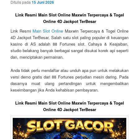
Ditulis pada
15 Juni 2026
Link Resmi Main Slot Online Maxwin Terpercaya & Togel
Online 4D Jackpot TerBesar
Link Resmi
Main Slot Online
Maxwin Terpercaya & Togel Online
4D Jackpot TerBesar, Salah satu slot paling populer di keuangan
kasino di AS adalah 88 Fortunes slot. Cahaya & Keajaiban,
studio belakang banyak berbagai sangat disukai korek api seperti
dan, menciptakan permainan.
Anda tidak perlu mendaftar atau unduh apa pun untuk melakukan
versi demo gratis dari 88 Fortunes perjudian mesin daring. Pada
dasarnya muat ulang pertandingan untuk mengembalikan
keseimbangan jika Anda kehabisan pembayaran.
Link Resmi Main Slot Online Maxwin Terpercaya & Togel
Online 4D Jackpot TerBesar