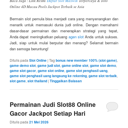
Baca Juga : Link Resmi
Daftar Slot Maxwin
Terpercaya & Toto
Online 4D Macau Pools Jackpot Terbaik se Asia
Bermain slot pemula bisa menjadi cara yang menyenangkan dan
menarik untuk memasuki dunia judi online. Dengan memahami
dasar-dasar permainan dan menerapkan strategi yang tepat,
Anda dapat meningkatkan peluang
agen slot
Anda untuk sukses.
Jadi, siap untuk mulai berputar dan menang? Selamat bermain
dan semoga beruntung!
Ditulis pada
Slot Online
|
Tag
bonus new member 100% (slot game)
,
game demo slot
,
game judi slot
,
game online slot
,
game slot demo
,
game slot gacor
,
game slot online
,
game slot penghasil uang
,
game slot penghasil uang langsung ke rekening
,
game slot terbaik
,
slot game
,
slot thailand
|
Tinggalkan Balasan
Permainan Judi Slot88 Online
Gacor Jackpot Setiap Hari
Ditulis pada
21 Mei 2026