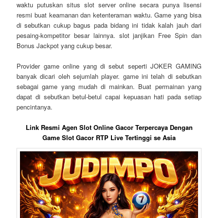
waktu putuskan situs slot server online secara punya lisensi
resmi buat keamanan dan ketenteraman waktu. Game yang bisa
di sebutkan cukup bagus pada bidang ini tidak kalah jauh dari
pesaing-kompetitor besar lainnya. slot janjikan Free Spin dan
Bonus Jackpot yang cukup besar.
Provider game online yang di sebut seperti JOKER GAMING
banyak dicari oleh sejumlah player. game ini telah di sebutkan
sebagai game yang mudah di mainkan. Buat permainan yang
dapat di sebutkan betul-betul capai kepuasan hati pada setiap
pencintanya.
Link Resmi Agen Slot Online Gacor Terpercaya Dengan
Game Slot Gacor RTP Live Tertinggi se Asia