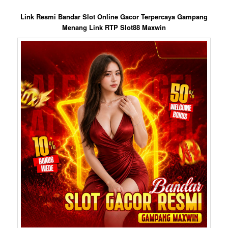
Link Resmi Bandar Slot Online Gacor Terpercaya Gampang
Menang Link RTP Slot88 Maxwin