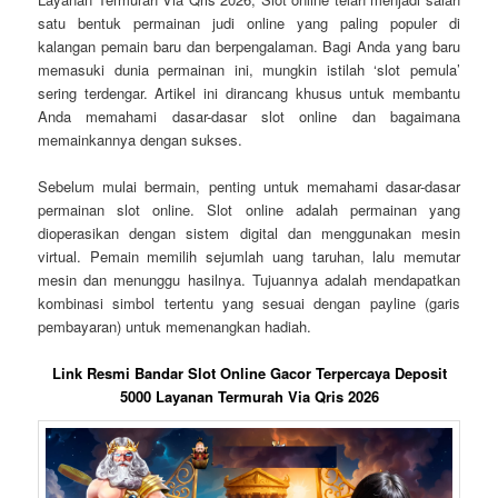
satu bentuk permainan judi online yang paling populer di
kalangan pemain baru dan berpengalaman. Bagi Anda yang baru
memasuki dunia permainan ini, mungkin istilah ‘slot pemula’
sering terdengar. Artikel ini dirancang khusus untuk membantu
Anda memahami dasar-dasar slot online dan bagaimana
memainkannya dengan sukses.
Sebelum mulai bermain, penting untuk memahami dasar-dasar
permainan slot online. Slot online adalah permainan yang
dioperasikan dengan sistem digital dan menggunakan mesin
virtual. Pemain memilih sejumlah uang taruhan, lalu memutar
mesin dan menunggu hasilnya. Tujuannya adalah mendapatkan
kombinasi simbol tertentu yang sesuai dengan payline (garis
pembayaran) untuk memenangkan hadiah.
Link Resmi Bandar Slot Online Gacor Terpercaya Deposit
5000 Layanan Termurah Via Qris 2026