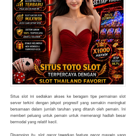
Situs slot ini sediakan akses ke beragam tipe permainan slot
server terkini dengan jekpot progresif yang semakin meningkat
bersamaan dalam jumlah taruhan yang ditaruh oleh pemain. Ini
memberi peluang untuk pemain untuk memenangi hadiah besar
bermodal yang relatif kecil.
Disamping itu, slot gacor tawarkan feature gacor maxwin yang