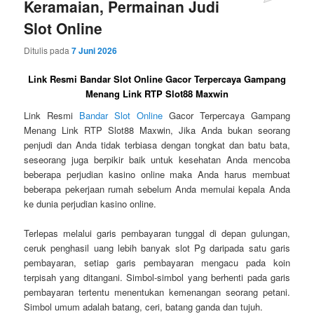
Keramaian, Permainan Judi
Slot Online
Ditulis pada
7 Juni 2026
Link Resmi Bandar Slot Online Gacor Terpercaya Gampang
Menang Link RTP Slot88 Maxwin
Link Resmi
Bandar Slot Online
Gacor Terpercaya Gampang
Menang Link RTP Slot88 Maxwin, Jika Anda bukan seorang
penjudi dan Anda tidak terbiasa dengan tongkat dan batu bata,
seseorang juga berpikir baik untuk kesehatan Anda mencoba
beberapa perjudian kasino online maka Anda harus membuat
beberapa pekerjaan rumah sebelum Anda memulai kepala Anda
ke dunia perjudian kasino online.
Terlepas melalui garis pembayaran tunggal di depan gulungan,
ceruk penghasil uang lebih banyak slot Pg daripada satu garis
pembayaran, setiap garis pembayaran mengacu pada koin
terpisah yang ditangani. Simbol-simbol yang berhenti pada garis
pembayaran tertentu menentukan kemenangan seorang petani.
Simbol umum adalah batang, ceri, batang ganda dan tujuh.