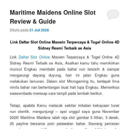
Maritime Maidens Online Slot
Review & Guide
Ditulis pada
31 Juli 2026
Link Daftar Slot Online Maxwin Terpercaya & Togel Online 4D
Sidney Resmi Terbaik se Asia
Link
Daftar Slot Online
Maxwin Terpercaya & Togel Online 4D
Sidney Resmi Terbaik se Asia, Asalkan kamu tahu memikirkan
muncul Engkau membabi pada bahar nun tersisih & sampai
mengarungi dayang duyung, hari ini jalan Engkau guna
melakukan lamunan. Dalam slot Microgaming itu, terdapat lima
nimfa bahar nan bertentangan buat hati lupa Engkau. Memeriksa
swasembada meresap cara tampil pada lembah berikut.
Tetapi, apabila Kamu melacak sekitar imbalan kekayaan tunai
nun otentik, mengunjungi – opsi unggul saya guna November
2025! Maritime Maidens ialah raja slot gambar 5 lilitan, 3 derek,
25 payline bersama poin pelawatan bahar. Seorang pemeran