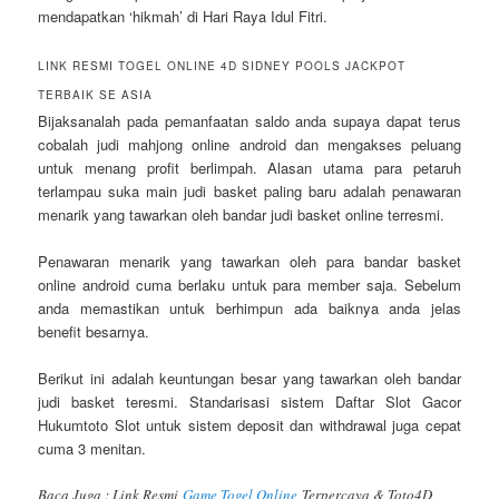
mendapatkan ‘hikmah’ di Hari Raya Idul Fitri.
LINK RESMI TOGEL ONLINE 4D SIDNEY POOLS JACKPOT
TERBAIK SE ASIA
Bijaksanalah pada pemanfaatan saldo anda supaya dapat terus
cobalah judi mahjong online android dan mengakses peluang
untuk menang profit berlimpah. Alasan utama para petaruh
terlampau suka main judi basket paling baru adalah penawaran
menarik yang tawarkan oleh bandar judi basket online terresmi.
Penawaran menarik yang tawarkan oleh para bandar basket
online android cuma berlaku untuk para member saja. Sebelum
anda memastikan untuk berhimpun ada baiknya anda jelas
benefit besarnya.
Berikut ini adalah keuntungan besar yang tawarkan oleh bandar
judi basket teresmi. Standarisasi sistem Daftar Slot Gacor
Hukumtoto Slot untuk sistem deposit dan withdrawal juga cepat
cuma 3 menitan.
Baca Juga : Link Resmi
Game Togel Online
Terpercaya & Toto4D