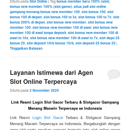
Ditulis pada
Slot Online
|
Tag
bonus member baru 150% (slot)
,
bonus new member 100% (slot game)
,
situs judi slot online
gampang menang bonus new member 100
,
slot bonus 100
,
slot
bonus 100 di depan
,
slot bonus 100 to 3x
,
slot bonus 100 to 7x
,
slot
bonus 200% di depan
,
slot bonus new member
,
slot bonus new
member 100
,
slot bonus new member 100 di awal
,
slot bonus new
member 100 di awal tanpa deposit
,
slot bonus new member 100 di
awal to 10x
,
slot bonus new member 100 di awal to 7x
,
slot depo 25
bonus 25
,
slot deposit 10rb bonus 15rb
,
slot deposit 25 bonus 25
|
Tinggalkan Balasan
Layanan Istimewa dari Agen
Slot Online Terpercaya
Ditulis pada
2 November 2025
Link Resmi Login Slot Gacor Terbaru & Slotgacor Gampang
Menang Maxwin Terpercaya se Indonesia
Link Resmi
Login Slot Gacor
Terbaru & Slotgacor Gampang
Menang Maxwin Terpercaya se Indonesia, Bergabunglah dengan
agen slot serta rasakan sensasi bermain toto slot online gacor