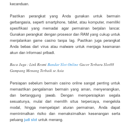
kecanduan.
Pastikan perangkat yang Anda gunakan untuk bermain
gerbangasia, seperti smartphone, tablet, atau komputer, memiliki
spesifikasi yang memadai agar permainan berjalan lancar.
Gunakan perangkat dengan prosesor dan RAM yang cukup untuk
menjalankan game casino tanpa lag. Pastikan juga perangkat
Anda bebas dari virus atau malware untuk menjaga keamanan
akun dan informasi pribadi.
Baca Juga : Link Resmi
Bandar Slot Online
Gacor Terbaru Slot88
Gampang Menang Terbaik se Asia
Persiapan sebelum bermain casino online sangat penting untuk
memastikan pengalaman bermain yang aman, menyenangkan,
dan bertanggung jawab. Dengan mempersiapkan segala
sesuatunya, mulai dari memilih situs terpercaya, mengelola
modal, hingga mempelajari aturan permainan, Anda dapat
meminimalkan risiko dan memaksimalkan kesenangan serta
peluang
judi slot
untuk menang.