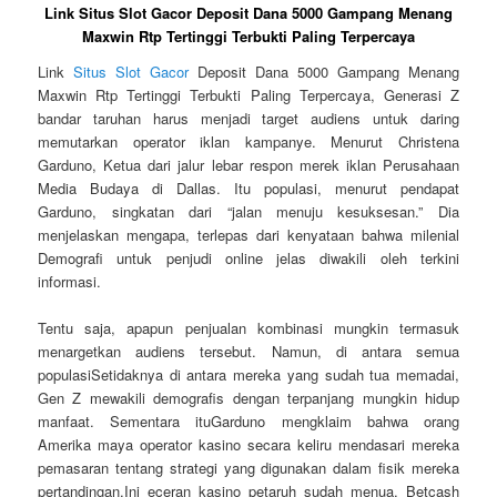
Link Situs Slot Gacor Deposit Dana 5000 Gampang Menang
Maxwin Rtp Tertinggi Terbukti Paling Terpercaya
Link
Situs Slot Gacor
Deposit Dana 5000 Gampang Menang
Maxwin Rtp Tertinggi Terbukti Paling Terpercaya, Generasi Z
bandar taruhan harus menjadi target audiens untuk daring
memutarkan operator iklan kampanye. Menurut Christena
Garduno, Ketua dari jalur lebar respon merek iklan Perusahaan
Media Budaya di Dallas. Itu populasi, menurut pendapat
Garduno, singkatan dari “jalan menuju kesuksesan.” Dia
menjelaskan mengapa, terlepas dari kenyataan bahwa milenial
Demografi untuk penjudi online jelas diwakili oleh terkini
informasi.
Tentu saja, apapun penjualan kombinasi mungkin termasuk
menargetkan audiens tersebut. Namun, di antara semua
populasiSetidaknya di antara mereka yang sudah tua memadai,
Gen Z mewakili demografis dengan terpanjang mungkin hidup
manfaat. Sementara ituGarduno mengklaim bahwa orang
Amerika maya operator kasino secara keliru mendasari mereka
pemasaran tentang strategi yang digunakan dalam fisik mereka
pertandingan.Ini eceran kasino petaruh sudah menua, Betcash