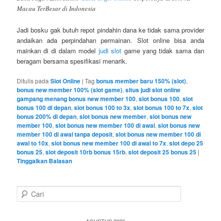
Macau TerBesar di Indonesia
Jadi bosku gak butuh repot pindahin dana ke tidak sama provider
andaikan ada perpindahan permainan. Slot online bisa anda
mainkan di di dalam model
judi slot
game yang tidak sama dan
beragam bersama spesifikasi menarik.
Ditulis pada
Slot Online
|
Tag
bonus member baru 150% (slot)
,
bonus new member 100% (slot game)
,
situs judi slot online
gampang menang bonus new member 100
,
slot bonus 100
,
slot
bonus 100 di depan
,
slot bonus 100 to 3x
,
slot bonus 100 to 7x
,
slot
bonus 200% di depan
,
slot bonus new member
,
slot bonus new
member 100
,
slot bonus new member 100 di awal
,
slot bonus new
member 100 di awal tanpa deposit
,
slot bonus new member 100 di
awal to 10x
,
slot bonus new member 100 di awal to 7x
,
slot depo 25
bonus 25
,
slot deposit 10rb bonus 15rb
,
slot deposit 25 bonus 25
|
Tinggalkan Balasan
C
a
r
i