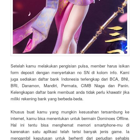
Setelah kamu melakukan pengisian pulsa, member harus isikan
form deposit dengan menyertakan no SN di kolom info. Kami
juga sediakan daftar bank Indonesia terlengkap dari BCA, BNI,
BRI, Danamon, Mandiri, Permata, CIMB Niaga dan Panin.
Kelengkapan daftar bank membuat anda tidak perlu khawatir jika
miliki rekening bank yang berbeda-beda.
Khusus buat kamu yang mungkin kesusahan tersambung ke
internet, kamu bisa menentukan untuk bermain Dominoes Offline.
Hal ini tentu bisa menghemat memori smartphone-mu di
karenakan satu aplikasi telah terisi banyak jenis game. Ia
mengambil keputusan untuk berhenti dari perjudian sehabis