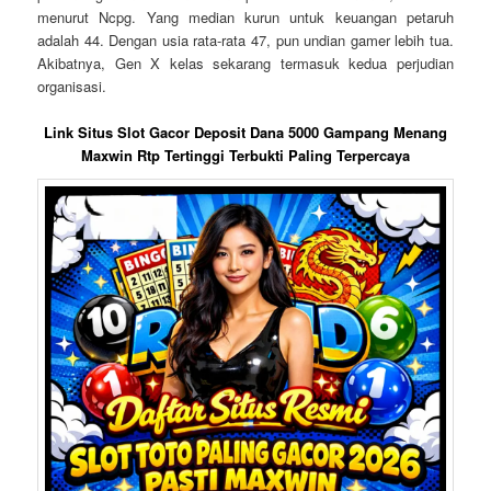
menurut Ncpg. Yang median kurun untuk keuangan petaruh
adalah 44. Dengan usia rata-rata 47, pun undian gamer lebih tua.
Akibatnya, Gen X kelas sekarang termasuk kedua perjudian
organisasi.
Link Situs Slot Gacor Deposit Dana 5000 Gampang Menang
Maxwin Rtp Tertinggi Terbukti Paling Terpercaya