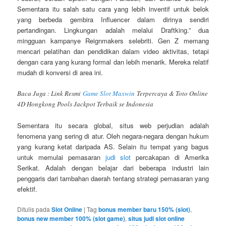
Sementara itu salah satu cara yang lebih inventif untuk belok
yang berbeda gembira Influencer dalam dirinya sendiri
pertandingan. Lingkungan adalah melalui Draftking.” dua
mingguan kampanye Reignmakers selebriti. Gen Z memang
mencari pelatihan dan pendidikan dalam video aktivitas, tetapi
dengan cara yang kurang formal dan lebih menarik. Mereka relatif
mudah di konversi di area ini.
Baca Juga : Link Resmi
Game Slot Maxwin
Terpercaya & Toto Online
4D Hongkong Pools Jackpot Terbaik se Indonesia
Sementara itu secara global, situs web perjudian adalah
fenomena yang sering di atur. Oleh negara-negara dengan hukum
yang kurang ketat daripada AS. Selain itu tempat yang bagus
untuk memulai pemasaran
judi slot
percakapan di Amerika
Serikat. Adalah dengan belajar dari beberapa industri lain
penggaris dari tambahan daerah tentang strategi pemasaran yang
efektif.
Ditulis pada
Slot Online
|
Tag
bonus member baru 150% (slot)
,
bonus new member 100% (slot game)
,
situs judi slot online