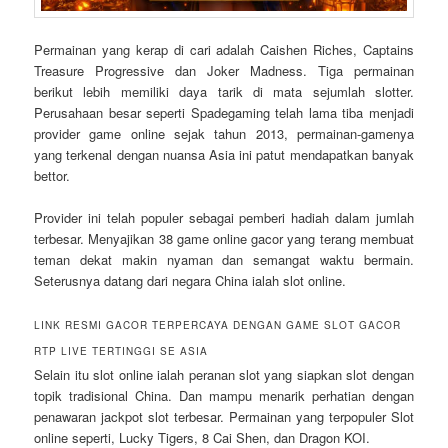
Permainan yang kerap di cari adalah Caishen Riches, Captains
Treasure Progressive dan Joker Madness. Tiga permainan
berikut lebih memiliki daya tarik di mata sejumlah slotter.
Perusahaan besar seperti Spadegaming telah lama tiba menjadi
provider game online sejak tahun 2013, permainan-gamenya
yang terkenal dengan nuansa Asia ini patut mendapatkan banyak
bettor.
Provider ini telah populer sebagai pemberi hadiah dalam jumlah
terbesar. Menyajikan 38 game online gacor yang terang membuat
teman dekat makin nyaman dan semangat waktu bermain.
Seterusnya datang dari negara China ialah slot online.
LINK RESMI GACOR TERPERCAYA DENGAN GAME SLOT GACOR
RTP LIVE TERTINGGI SE ASIA
Selain itu slot online ialah peranan slot yang siapkan slot dengan
topik tradisional China. Dan mampu menarik perhatian dengan
penawaran jackpot slot terbesar. Permainan yang terpopuler Slot
online seperti, Lucky Tigers, 8 Cai Shen, dan Dragon KOI.