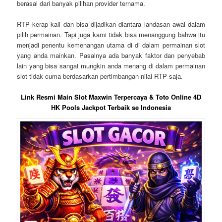
berasal dari banyak pilihan provider ternama.
RTP kerap kali dan bisa dijadikan diantara landasan awal dalam
pilih permainan. Tapi juga kami tidak bisa menanggung bahwa itu
menjadi penentu kemenangan utama di di dalam permainan slot
yang anda mainkan. Pasalnya ada banyak faktor dan penyebab
lain yang bisa sangat mungkin anda menang di dalam permainan
slot tidak cuma berdasarkan pertimbangan nilai RTP saja.
Link Resmi Main Slot Maxwin Terpercaya & Toto Online 4D
HK Pools Jackpot Terbaik se Indonesia