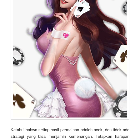
Ketahui bahwa setiap hasil permainan adalah acak, dan tidak ada
strategi yang bisa menjamin kemenangan. Tetapkan harapan