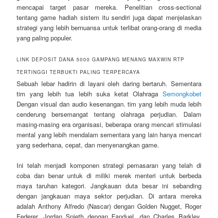
mencapai target pasar mereka. Penelitian cross-sectional
tentang game hadiah sistem itu sendiri juga dapat menjelaskan
strategi yang lebih bernuansa untuk terlibat orang-orang di media
yang paling populer.
LINK DEPOSIT DANA 5000 GAMPANG MENANG MAXWIN RTP
TERTINGGI TERBUKTI PALING TERPERCAYA
Sebuah lebar hadirin di layani oleh daring bertaruh. Sementara
tim yang lebih tua lebih suka ketat Olahraga
Semongkobet
Dengan visual dan audio kesenangan. tim yang lebih muda lebih
cenderung bersemangat tentang olahraga perjudian. Dalam
masing-masing era organisasi, beberapa orang mencari stimulasi
mental yang lebih mendalam sementara yang lain hanya mencari
yang sederhana, cepat, dan menyenangkan game.
Ini telah menjadi komponen strategi pemasaran yang telah di
coba dan benar untuk di miliki merek menteri untuk berbeda
maya taruhan kategori. Jangkauan duta besar ini sebanding
dengan jangkauan maya sektor perjudian. Di antara mereka
adalah Anthony Alfredo (Nascar) dengan Golden Nugget, Roger
Federer, Jordan Spieth dengan Fanduel, dan Charles Barkley.