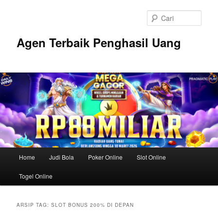
Langsung
Langsung
ke
ke
Cari
konten
konten
utama
sekunder
Agen Terbaik Penghasil Uang
Menu
Home
Judi Bola
Poker Online
Slot Online
utama
Togel Online
ARSIP TAG:
SLOT BONUS 200% DI DEPAN