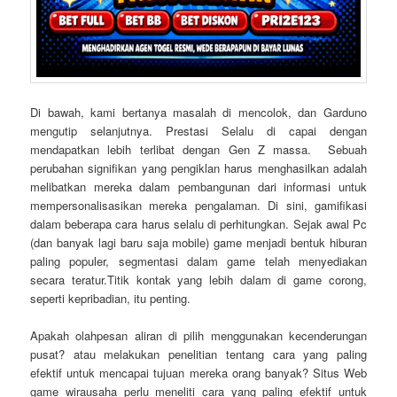
Di bawah, kami bertanya masalah di mencolok, dan Garduno
mengutip selanjutnya. Prestasi Selalu di capai dengan
mendapatkan lebih terlibat dengan Gen Z massa. Sebuah
perubahan signifikan yang pengiklan harus menghasilkan adalah
melibatkan mereka dalam pembangunan dari informasi untuk
mempersonalisasikan mereka pengalaman. Di sini, gamifikasi
dalam beberapa cara harus selalu di perhitungkan. Sejak awal Pc
(dan banyak lagi baru saja mobile) game menjadi bentuk hiburan
paling populer, segmentasi dalam game telah menyediakan
secara teratur.Titik kontak yang lebih dalam di game corong,
seperti kepribadian, itu penting.
Apakah olahpesan aliran di pilih menggunakan kecenderungan
pusat? atau melakukan penelitian tentang cara yang paling
efektif untuk mencapai tujuan mereka orang banyak? Situs Web
game wirausaha perlu meneliti cara yang paling efektif untuk