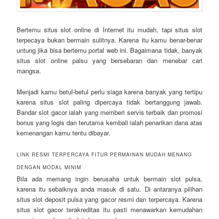
Bertemu situs slot online di Internet itu mudah, tapi situs slot
terpecaya bukan bermain sulitnya. Karena itu kamu benar-benar
untung jika bisa bertemu portal web ini. Bagaimana tidak, banyak
situs slot online palsu yang bersebaran dan menebar cari
mangsa.
Menjadi kamu betul-betul perlu siaga karena banyak yang tertipu
karena situs slot paling dipercaya tidak bertanggung jawab.
Bandar slot gacor ialah yang memberi servis terbaik dan promosi
bonus yang logis dan terutama kembali ialah penarikan dana atas
kemenangan kamu tentu dibayar.
LINK RESMI TERPERCAYA FITUR PERMAINAN MUDAH MENANG
DENGAN MODAL MINIM
Bila ada memang ingin berusaha untuk bermain slot pulsa,
karena itu sebaiknya anda masuk di satu. Di antaranya pilihan
situs slot deposit pulsa yang gacor resmi dan terpercaya. Karena
situs slot gacor terakreditas itu pasti menawarkan kemudahan