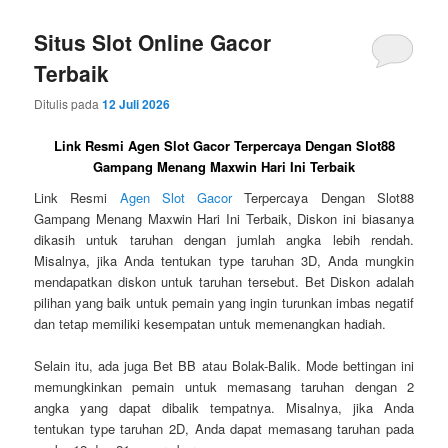
Situs Slot Online Gacor
Terbaik
Ditulis pada
12 Juli 2026
Link Resmi Agen Slot Gacor Terpercaya Dengan Slot88
Gampang Menang Maxwin Hari Ini Terbaik
Link Resmi
Agen Slot Gacor
Terpercaya Dengan Slot88
Gampang Menang Maxwin Hari Ini Terbaik, Diskon ini biasanya
dikasih untuk taruhan dengan jumlah angka lebih rendah.
Misalnya, jika Anda tentukan type taruhan 3D, Anda mungkin
mendapatkan diskon untuk taruhan tersebut. Bet Diskon adalah
pilihan yang baik untuk pemain yang ingin turunkan imbas negatif
dan tetap memiliki kesempatan untuk memenangkan hadiah.
Selain itu, ada juga Bet BB atau Bolak-Balik. Mode bettingan ini
memungkinkan pemain untuk memasang taruhan dengan 2
angka yang dapat dibalik tempatnya. Misalnya, jika Anda
tentukan type taruhan 2D, Anda dapat memasang taruhan pada