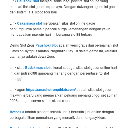
Link
Paushoki slot
menjadi solusi bagi pecinta slot online yang
mencari link slot gacor terpercaya. Dengan dukungan agen slot gacor
dan sistem RTP slot gacor hari
Link
Cakarnaga slot
merupakan situs slot online gacor
berkumpulnya pemain pencari surga kemenangan dengan yakin
mendapatkan maxwin hari ini bersama slot88 terbaru
Demo Slot Zeus
Paushoki Slot
adalah versi gratis dari permainan slot
Gates of Olympus buatan Pragmatic Play. Di dalam game ini, karakter
utamanya adalah dewa Zeus
Link situs
Badakmas slot
dikenal sebagai situs slot gacor online hari
ini dan judi slot88 gampang menang dengan persentase rtp slot
tertinggi
Link agen
https://smashstrengthlab.com/
adalah situs slot gacor
maxwin terbaru yang menawarkan peluang menang tinggi setiap hari
2026 dengan server stabil, akses cepat,
Betnesia
adalah platform terbaik untuk bermain judi online dengan
berbagai pilihan permainan yang menarik dan mengasyikkan.