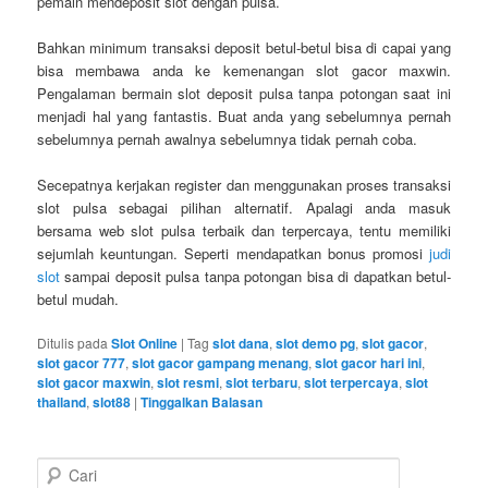
pemain mendeposit slot dengan pulsa.
Bahkan minimum transaksi deposit betul-betul bisa di capai yang
bisa membawa anda ke kemenangan slot gacor maxwin.
Pengalaman bermain slot deposit pulsa tanpa potongan saat ini
menjadi hal yang fantastis. Buat anda yang sebelumnya pernah
sebelumnya pernah awalnya sebelumnya tidak pernah coba.
Secepatnya kerjakan register dan menggunakan proses transaksi
slot pulsa sebagai pilihan alternatif. Apalagi anda masuk
bersama web slot pulsa terbaik dan terpercaya, tentu memiliki
sejumlah keuntungan. Seperti mendapatkan bonus promosi
judi
slot
sampai deposit pulsa tanpa potongan bisa di dapatkan betul-
betul mudah.
Ditulis pada
Slot Online
|
Tag
slot dana
,
slot demo pg
,
slot gacor
,
slot gacor 777
,
slot gacor gampang menang
,
slot gacor hari ini
,
slot gacor maxwin
,
slot resmi
,
slot terbaru
,
slot terpercaya
,
slot
thailand
,
slot88
|
Tinggalkan Balasan
C