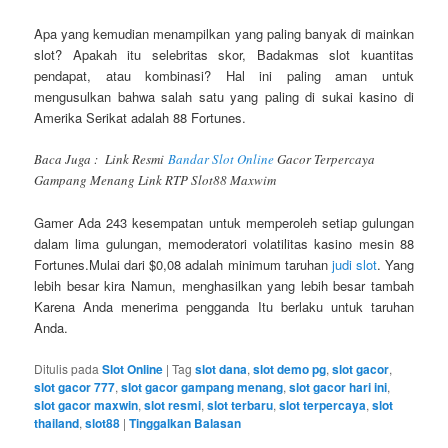
Apa yang kemudian menampilkan yang paling banyak di mainkan
slot? Apakah itu selebritas skor, Badakmas slot kuantitas
pendapat, atau kombinasi? Hal ini paling aman untuk
mengusulkan bahwa salah satu yang paling di sukai kasino di
Amerika Serikat adalah 88 Fortunes.
Baca Juga : Link Resmi
Bandar Slot Online
Gacor Terpercaya
Gampang Menang Link RTP Slot88 Maxwim
Gamer Ada 243 kesempatan untuk memperoleh setiap gulungan
dalam lima gulungan, memoderatori volatilitas kasino mesin 88
Fortunes.Mulai dari $0,08 adalah minimum taruhan
judi slot
. Yang
lebih besar kira Namun, menghasilkan yang lebih besar tambah
Karena Anda menerima pengganda Itu berlaku untuk taruhan
Anda.
Ditulis pada
Slot Online
|
Tag
slot dana
,
slot demo pg
,
slot gacor
,
slot gacor 777
,
slot gacor gampang menang
,
slot gacor hari ini
,
slot gacor maxwin
,
slot resmi
,
slot terbaru
,
slot terpercaya
,
slot
thailand
,
slot88
|
Tinggalkan Balasan