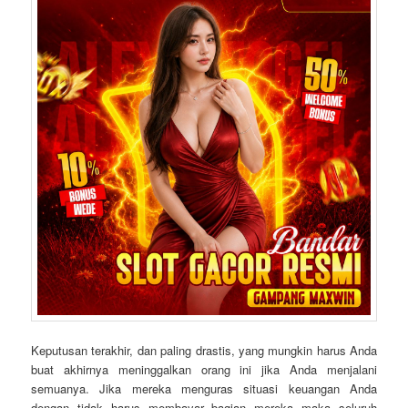
Keputusan terakhir, dan paling drastis, yang mungkin harus Anda
buat akhirnya meninggalkan orang ini jika Anda menjalani
semuanya. Jika mereka menguras situasi keuangan Anda
dengan tidak harus membayar bagian mereka maka seluruh