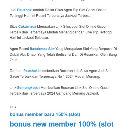
Judi
Paushoki
adalah Daftar Situs Agen Rtp Slot Gacor Online
Tertinggi Hari Ini Resmi Terpercaya Jackpot Terbesar.
Situs
Cakarnaga
Merupakan Link Situs Judi Slot Online Gacor
Terbaik dan Terpercaya Mudah Menang dengan Live Rtp Tertinggi
Hari Ini Jackpot Terbesar.
Agen Resmi
Badakmas Slot
Yang Merupakan Slot Yang Berpusat DI
Dubai Abu Dhabi Yang Telah Berlisensi Dan Di Resmikan Oleh Bang
Zeus..
Taruhan
Paushoki
memberikan Bocoran Info Situs Agen Judi Slot
Gacor Terbaik dan Terpercaya No 1 2024 Mudah Menang.
Link
Semongkobet
Memberikan Bocoran Link Slot Online Gacor
Terbaik dan Terpercaya 2024 Gampang Menang Jackpot.
TAG
bonus member baru 150% (slot)
bonus new member 100% (slot