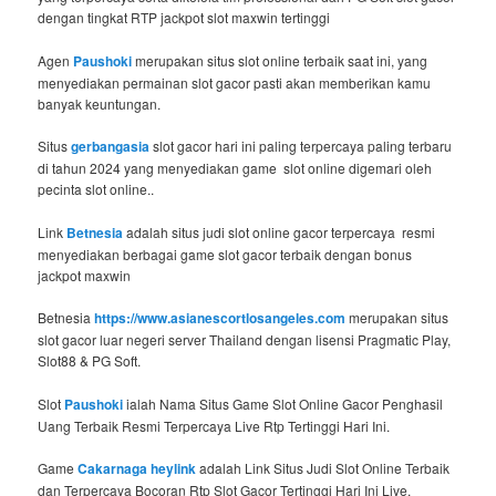
dengan tingkat RTP jackpot slot maxwin tertinggi
Agen
Paushoki
merupakan situs slot online terbaik saat ini, yang
menyediakan permainan slot gacor pasti akan memberikan kamu
banyak keuntungan.
Situs
gerbangasia
slot gacor hari ini paling terpercaya paling terbaru
di tahun 2024 yang menyediakan game slot online digemari oleh
pecinta slot online..
Link
Betnesia
adalah situs judi slot online gacor terpercaya resmi
menyediakan berbagai game slot gacor terbaik dengan bonus
jackpot maxwin
Betnesia
https://www.asianescortlosangeles.com
merupakan situs
slot gacor luar negeri server Thailand dengan lisensi Pragmatic Play,
Slot88 & PG Soft.
Slot
Paushoki
ialah Nama Situs Game Slot Online Gacor Penghasil
Uang Terbaik Resmi Terpercaya Live Rtp Tertinggi Hari Ini.
Game
Cakarnaga heylink
adalah Link Situs Judi Slot Online Terbaik
dan Terpercaya Bocoran Rtp Slot Gacor Tertinggi Hari Ini Live.