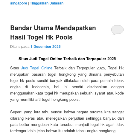
singapore
|
Tinggalkan Balasan
Bandar Utama Mendapatkan
Hasil Togel Hk Pools
Ditulis pada
1 Desember 2025
Situs Judi Togel Online Terbaik dan Terpopuler 2025
Situs
Judi Togel Online
Terbaik dan Terpopuler 2025, Togel Hk
merupakan pasaran togel hongkong yang dimana penyebutan
togel hk pools sendiri banyak dilakukan oleh para pemain tebak
angka di Indonesia, hal ini sendiri disebabkan dengan
menggunakan kata togel hk merupakan sebuah isyarat atau kode
yang memiliki arti togel hongkong pools.
Seperti yang kita tahu sendiri bahwa negara tercinta kita sangat
dilarang keras atau meilegalkan perjudian sehingga banyak dari
para bettor mengubah kata tersebut menjadi togel hk agar tidak
terdengar lebih jelas bahwa itu adalah tebak angka hongkong.