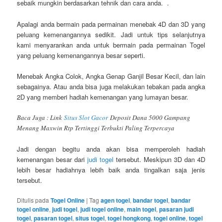
sebaik mungkin berdasarkan tehnik dan cara anda. .
Apalagi anda bermain pada permainan menebak 4D dan 3D yang
peluang kemenangannya sedikit. Jadi untuk tips selanjutnya
kami menyarankan anda untuk bermain pada permainan Togel
yang peluang kemenangannya besar seperti.
Menebak Angka Colok, Angka Genap Ganjil Besar Kecil, dan lain
sebagainya. Atau anda bisa juga melakukan tebakan pada angka
2D yang memberi hadiah kemenangan yang lumayan besar.
Baca Juga : Link
Situs Slot Gacor
Deposit Dana 5000 Gampang
Menang Maxwin Rtp Tertinggi Terbukti Paling Terpercaya
Jadi dengan begitu anda akan bisa memperoleh hadiah
kemenangan besar dari
judi togel
tersebut. Meskipun 3D dan 4D
lebih besar hadiahnya lebih baik anda tingalkan saja jenis
tersebut.
Ditulis pada
Togel Online
|
Tag
agen togel
,
bandar togel
,
bandar
togel online
,
judi togel
,
judi togel online
,
main togel
,
pasaran judi
togel
,
pasaran togel
,
situs togel
,
togel hongkong
,
togel online
,
togel