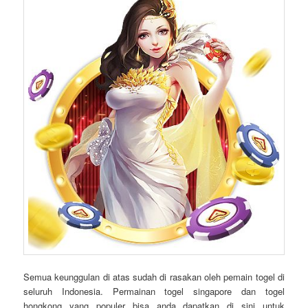
Semua keunggulan di atas sudah di rasakan oleh pemain togel di
seluruh Indonesia. Permainan togel singapore dan togel
hongkong yang populer bisa anda dapatkan di sini untuk