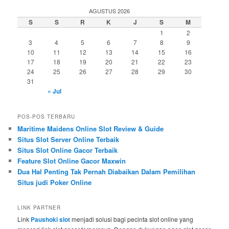
i
AGUSTUS 2026
S
S
R
K
J
S
M
1
2
3
4
5
6
7
8
9
10
11
12
13
14
15
16
17
18
19
20
21
22
23
24
25
26
27
28
29
30
31
« Jul
POS-POS TERBARU
Maritime Maidens Online Slot Review & Guide
Situs Slot Server Online Terbaik
Situs Slot Online Gacor Terbaik
Feature Slot Online Gacor Maxwin
Dua Hal Penting Tak Pernah Diabaikan Dalam Pemilihan
Situs judi Poker Online
LINK PARTNER
Link
Paushoki slot
menjadi solusi bagi pecinta slot online yang