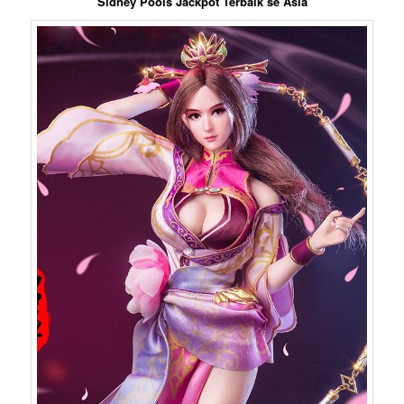
Sidney Pools Jackpot Terbaik se Asia