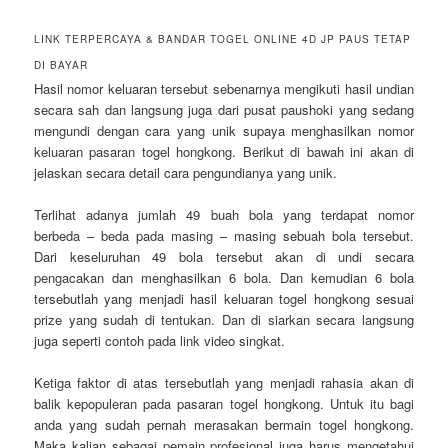
LINK TERPERCAYA & BANDAR TOGEL ONLINE 4D JP PAUS TETAP
DI BAYAR
Hasil nomor keluaran tersebut sebenarnya mengikuti hasil undian
secara sah dan langsung juga dari pusat paushoki yang sedang
mengundi dengan cara yang unik supaya menghasilkan nomor
keluaran pasaran togel hongkong. Berikut di bawah ini akan di
jelaskan secara detail cara pengundianya yang unik.
Terlihat adanya jumlah 49 buah bola yang terdapat nomor
berbeda – beda pada masing – masing sebuah bola tersebut.
Dari keseluruhan 49 bola tersebut akan di undi secara
pengacakan dan menghasilkan 6 bola. Dan kemudian 6 bola
tersebutlah yang menjadi hasil keluaran togel hongkong sesuai
prize yang sudah di tentukan. Dan di siarkan secara langsung
juga seperti contoh pada link video singkat.
Ketiga faktor di atas tersebutlah yang menjadi rahasia akan di
balik kepopuleran pada pasaran togel hongkong. Untuk itu bagi
anda yang sudah pernah merasakan bermain togel hongkong.
Maka kalian sebagai pemain profesional juga harus mengetahui