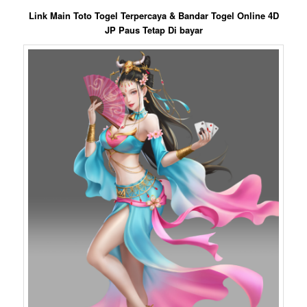
Link Main Toto Togel Terpercaya & Bandar Togel Online 4D
JP Paus Tetap Di bayar