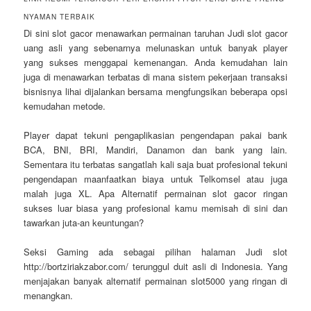
NYAMAN TERBAIK
Di sini slot gacor menawarkan permainan taruhan Judi slot gacor
uang asli yang sebenarnya melunaskan untuk banyak player
yang sukses menggapai kemenangan. Anda kemudahan lain
juga di menawarkan terbatas di mana sistem pekerjaan transaksi
bisnisnya lihai dijalankan bersama mengfungsikan beberapa opsi
kemudahan metode.
Player dapat tekuni pengaplikasian pengendapan pakai bank
BCA, BNI, BRI, Mandiri, Danamon dan bank yang lain.
Sementara itu terbatas sangatlah kali saja buat profesional tekuni
pengendapan maanfaatkan biaya untuk Telkomsel atau juga
malah juga XL. Apa Alternatif permainan slot gacor ringan
sukses luar biasa yang profesional kamu memisah di sini dan
tawarkan juta-an keuntungan?
Seksi Gaming ada sebagai pilihan halaman Judi slot
http://bortziriakzabor.com/ terunggul duit asli di Indonesia. Yang
menjajakan banyak alternatif permainan slot5000 yang ringan di
menangkan.