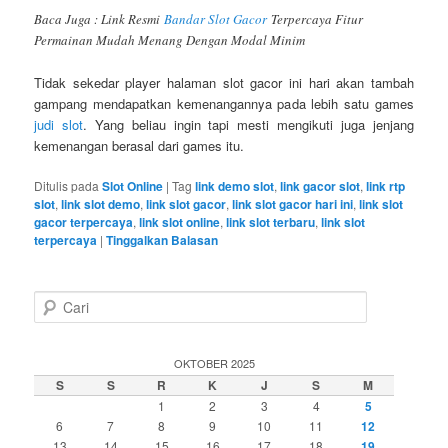
Baca Juga : Link Resmi
Bandar Slot Gacor
Terpercaya Fitur
Permainan Mudah Menang Dengan Modal Minim
Tidak sekedar player halaman slot gacor ini hari akan tambah
gampang mendapatkan kemenangannya pada lebih satu games
judi slot
. Yang beliau ingin tapi mesti mengikuti juga jenjang
kemenangan berasal dari games itu.
Ditulis pada
Slot Online
|
Tag
link demo slot
,
link gacor slot
,
link rtp
slot
,
link slot demo
,
link slot gacor
,
link slot gacor hari ini
,
link slot
gacor terpercaya
,
link slot online
,
link slot terbaru
,
link slot
terpercaya
|
Tinggalkan Balasan
C
a
r
i
OKTOBER 2025
S
S
R
K
J
S
M
1
2
3
4
5
6
7
8
9
10
11
12
13
14
15
16
17
18
19