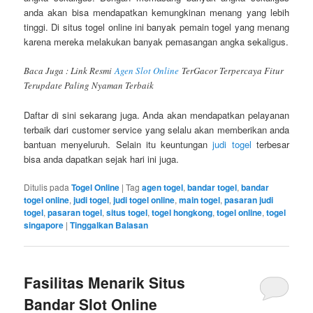
anda akan bisa mendapatkan kemungkinan menang yang lebih
tinggi. Di situs togel online ini banyak pemain togel yang menang
karena mereka melakukan banyak pemasangan angka sekaligus.
Baca Juga : Link Resmi
Agen Slot Online
TerGacor Terpercaya Fitur
Terupdate Paling Nyaman Terbaik
Daftar di sini sekarang juga. Anda akan mendapatkan pelayanan
terbaik dari customer service yang selalu akan memberikan anda
bantuan menyeluruh. Selain itu keuntungan
judi togel
terbesar
bisa anda dapatkan sejak hari ini juga.
Ditulis pada
Togel Online
|
Tag
agen togel
,
bandar togel
,
bandar
togel online
,
judi togel
,
judi togel online
,
main togel
,
pasaran judi
togel
,
pasaran togel
,
situs togel
,
togel hongkong
,
togel online
,
togel
singapore
|
Tinggalkan Balasan
Fasilitas Menarik Situs
Bandar Slot Online