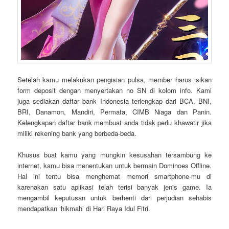
Setelah kamu melakukan pengisian pulsa, member harus isikan
form deposit dengan menyertakan no SN di kolom info. Kami
juga sediakan daftar bank Indonesia terlengkap dari BCA, BNI,
BRI, Danamon, Mandiri, Permata, CIMB Niaga dan Panin.
Kelengkapan daftar bank membuat anda tidak perlu khawatir jika
miliki rekening bank yang berbeda-beda.
Khusus buat kamu yang mungkin kesusahan tersambung ke
internet, kamu bisa menentukan untuk bermain Dominoes Offline.
Hal ini tentu bisa menghemat memori smartphone-mu di
karenakan satu aplikasi telah terisi banyak jenis game. Ia
mengambil keputusan untuk berhenti dari perjudian sehabis
mendapatkan ‘hikmah’ di Hari Raya Idul Fitri.