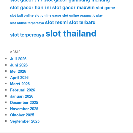
slot gacor hari ini
slot gacor maxwin
slot game
slot judi online
slot online gacor
slot online pragmatic play
slot resmi
slot terbaru
slot online terpercaya
slot thailand
slot terpercaya
ARSIP
Juli 2026
Juni 2026
Mei 2026
April 2026
Maret 2026
Februari 2026
Januari 2026
Desember 2025
November 2025
Oktober 2025
September 2025