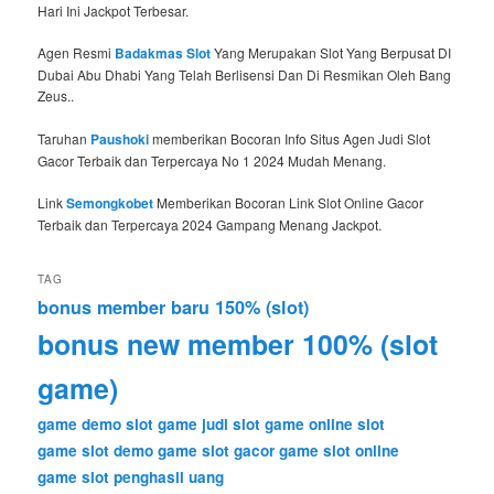
Hari Ini Jackpot Terbesar.
Agen Resmi
Badakmas Slot
Yang Merupakan Slot Yang Berpusat DI
Dubai Abu Dhabi Yang Telah Berlisensi Dan Di Resmikan Oleh Bang
Zeus..
Taruhan
Paushoki
memberikan Bocoran Info Situs Agen Judi Slot
Gacor Terbaik dan Terpercaya No 1 2024 Mudah Menang.
Link
Semongkobet
Memberikan Bocoran Link Slot Online Gacor
Terbaik dan Terpercaya 2024 Gampang Menang Jackpot.
TAG
bonus member baru 150% (slot)
bonus new member 100% (slot
game)
game demo slot
game judi slot
game online slot
game slot demo
game slot gacor
game slot online
game slot penghasil uang