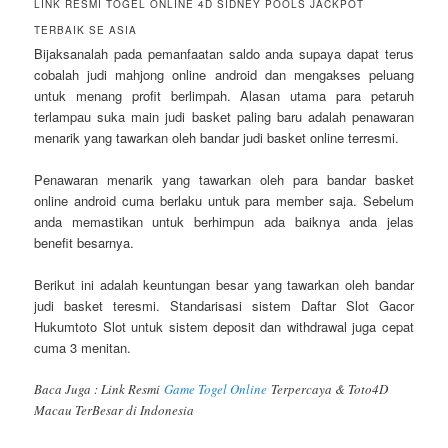
LINK RESMI TOGEL ONLINE 4D SIDNEY POOLS JACKPOT
TERBAIK SE ASIA
Bijaksanalah pada pemanfaatan saldo anda supaya dapat terus
cobalah judi mahjong online android dan mengakses peluang
untuk menang profit berlimpah. Alasan utama para petaruh
terlampau suka main judi basket paling baru adalah penawaran
menarik yang tawarkan oleh bandar judi basket online terresmi.
Penawaran menarik yang tawarkan oleh para bandar basket
online android cuma berlaku untuk para member saja. Sebelum
anda memastikan untuk berhimpun ada baiknya anda jelas
benefit besarnya.
Berikut ini adalah keuntungan besar yang tawarkan oleh bandar
judi basket teresmi. Standarisasi sistem Daftar Slot Gacor
Hukumtoto Slot untuk sistem deposit dan withdrawal juga cepat
cuma 3 menitan.
Baca Juga : Link Resmi
Game Togel Online
Terpercaya & Toto4D
Macau TerBesar di Indonesia