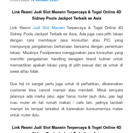
Link Resmi Judi Slot Maxwin Terpercaya & Togel Online 4D
Sidney Pools Jackpot Terbaik se Asia
Link Resmi
Judi Slot Maxwin
Terpercaya & Togel Online 4D
Sidney Pools Jackpot Terbaik se Asia, Ada juga cara pilih lokasi
dengan cara membayar jasa konsultan atau PIC yang
mempunyai pengalaman berkenaan bersama dengan penentuan
lokasi. Misalnya Foodpreneur menggunakan jasa konsultan yang
memiliki pengalaman handling beragam brand kuliner untuk
memastikan apakah lokasi yang di pilih sesuai dan ok untuk di
sewa atfau tidak.
Dua hal ini sangat perlu juga untuk di perhatikan, dikarenakan
customer bisa cancel mampir atau membeli. Misal ternyata
jalannya ada marka jalur, agar harus muter jauh dulu, pas lagi
mau muter eh liat rumah makan / cafe lain, jadinya tambah
mampir ke tempat tersebut di karenakan konsumennya males
untuk muter dulu.
Link Resmi Judi Slot Maxwin Terpercaya & Togel Online 4D