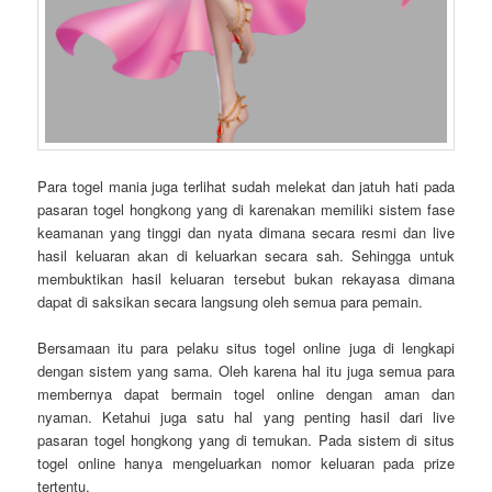
Para togel mania juga terlihat sudah melekat dan jatuh hati pada
pasaran togel hongkong yang di karenakan memiliki sistem fase
keamanan yang tinggi dan nyata dimana secara resmi dan live
hasil keluaran akan di keluarkan secara sah. Sehingga untuk
membuktikan hasil keluaran tersebut bukan rekayasa dimana
dapat di saksikan secara langsung oleh semua para pemain.
Bersamaan itu para pelaku situs togel online juga di lengkapi
dengan sistem yang sama. Oleh karena hal itu juga semua para
membernya dapat bermain togel online dengan aman dan
nyaman. Ketahui juga satu hal yang penting hasil dari live
pasaran togel hongkong yang di temukan. Pada sistem di situs
togel online hanya mengeluarkan nomor keluaran pada prize
tertentu.