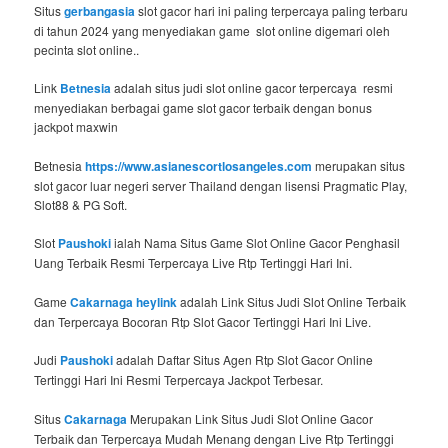
Situs
gerbangasia
slot gacor hari ini paling terpercaya paling terbaru
di tahun 2024 yang menyediakan game slot online digemari oleh
pecinta slot online..
Link
Betnesia
adalah situs judi slot online gacor terpercaya resmi
menyediakan berbagai game slot gacor terbaik dengan bonus
jackpot maxwin
Betnesia
https://www.asianescortlosangeles.com
merupakan situs
slot gacor luar negeri server Thailand dengan lisensi Pragmatic Play,
Slot88 & PG Soft.
Slot
Paushoki
ialah Nama Situs Game Slot Online Gacor Penghasil
Uang Terbaik Resmi Terpercaya Live Rtp Tertinggi Hari Ini.
Game
Cakarnaga heylink
adalah Link Situs Judi Slot Online Terbaik
dan Terpercaya Bocoran Rtp Slot Gacor Tertinggi Hari Ini Live.
Judi
Paushoki
adalah Daftar Situs Agen Rtp Slot Gacor Online
Tertinggi Hari Ini Resmi Terpercaya Jackpot Terbesar.
Situs
Cakarnaga
Merupakan Link Situs Judi Slot Online Gacor
Terbaik dan Terpercaya Mudah Menang dengan Live Rtp Tertinggi