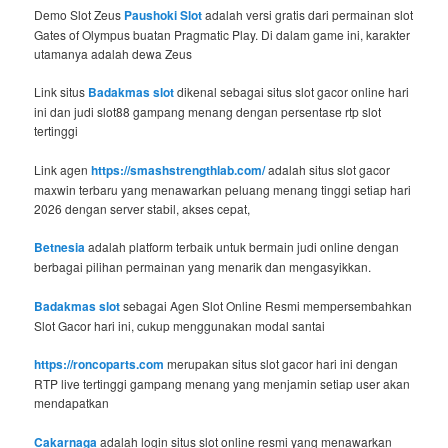
Demo Slot Zeus
Paushoki Slot
adalah versi gratis dari permainan slot
Gates of Olympus buatan Pragmatic Play. Di dalam game ini, karakter
utamanya adalah dewa Zeus
Link situs
Badakmas slot
dikenal sebagai situs slot gacor online hari
ini dan judi slot88 gampang menang dengan persentase rtp slot
tertinggi
Link agen
https://smashstrengthlab.com/
adalah situs slot gacor
maxwin terbaru yang menawarkan peluang menang tinggi setiap hari
2026 dengan server stabil, akses cepat,
Betnesia
adalah platform terbaik untuk bermain judi online dengan
berbagai pilihan permainan yang menarik dan mengasyikkan.
Badakmas slot
sebagai Agen Slot Online Resmi mempersembahkan
Slot Gacor hari ini, cukup menggunakan modal santai
https://roncoparts.com
merupakan situs slot gacor hari ini dengan
RTP live tertinggi gampang menang yang menjamin setiap user akan
mendapatkan
Cakarnaga
adalah login situs slot online resmi yang menawarkan