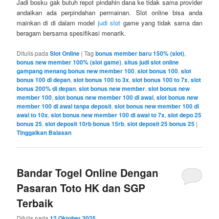
Jadi bosku gak butuh repot pindahin dana ke tidak sama provider
andaikan ada perpindahan permainan. Slot online bisa anda
mainkan di di dalam model
judi slot
game yang tidak sama dan
beragam bersama spesifikasi menarik.
Ditulis pada
Slot Online
|
Tag
bonus member baru 150% (slot)
,
bonus new member 100% (slot game)
,
situs judi slot online
gampang menang bonus new member 100
,
slot bonus 100
,
slot
bonus 100 di depan
,
slot bonus 100 to 3x
,
slot bonus 100 to 7x
,
slot
bonus 200% di depan
,
slot bonus new member
,
slot bonus new
member 100
,
slot bonus new member 100 di awal
,
slot bonus new
member 100 di awal tanpa deposit
,
slot bonus new member 100 di
awal to 10x
,
slot bonus new member 100 di awal to 7x
,
slot depo 25
bonus 25
,
slot deposit 10rb bonus 15rb
,
slot deposit 25 bonus 25
|
Tinggalkan Balasan
Bandar Togel Online Dengan
Pasaran Toto HK dan SGP
Terbaik
Ditulis pada
12 Oktober 2025