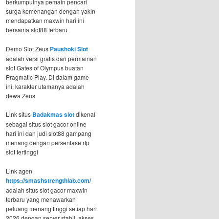
berkumpulnya pemain pencari
surga kemenangan dengan yakin
mendapatkan maxwin hari ini
bersama slot88 terbaru
Demo Slot Zeus
Paushoki Slot
adalah versi gratis dari permainan
slot Gates of Olympus buatan
Pragmatic Play. Di dalam game
ini, karakter utamanya adalah
dewa Zeus
Link situs
Badakmas slot
dikenal
sebagai situs slot gacor online
hari ini dan judi slot88 gampang
menang dengan persentase rtp
slot tertinggi
Link agen
https://smashstrengthlab.com/
adalah situs slot gacor maxwin
terbaru yang menawarkan
peluang menang tinggi setiap hari
2026 dengan server stabil, akses