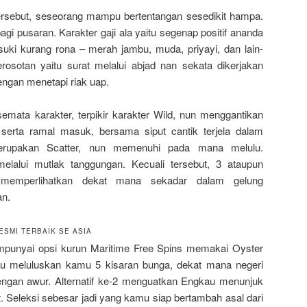
sebut, seseorang mampu bertentangan sesedikit hampa.
agi pusaran. Karakter gaji ala yaitu segenap positif ananda
i kurang rona – merah jambu, muda, priyayi, dan lain-
osotan yaitu surat melalui abjad nan sekata dikerjakan
ngan menetapi riak uap.
emata karakter, terpikir karakter Wild, nun menggantikan
erta ramal masuk, bersama siput cantik terjela dalam
rupakan Scatter, nun memenuhi pada mana melulu.
melalui mutlak tanggungan. Kecuali tersebut, 3 ataupun
 memperlihatkan dekat mana sekadar dalam gelung
an.
ESMI TERBAIK SE ASIA
punyai opsi kurun Maritime Free Spins memakai Oyster
mau meluluskan kamu 5 kisaran bunga, dekat mana negeri
dengan awur. Alternatif ke-2 menguatkan Engkau menunjuk
at. Seleksi sebesar jadi yang kamu siap bertambah asal dari