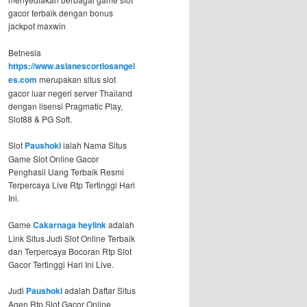
gacor terbaik dengan bonus
jackpot maxwin
Betnesia
https://www.asianescortlosangel
es.com
merupakan situs slot
gacor luar negeri server Thailand
dengan lisensi Pragmatic Play,
Slot88 & PG Soft.
Slot
Paushoki
ialah Nama Situs
Game Slot Online Gacor
Penghasil Uang Terbaik Resmi
Terpercaya Live Rtp Tertinggi Hari
Ini.
Game
Cakarnaga heylink
adalah
Link Situs Judi Slot Online Terbaik
dan Terpercaya Bocoran Rtp Slot
Gacor Tertinggi Hari Ini Live.
Judi
Paushoki
adalah Daftar Situs
Agen Rtp Slot Gacor Online