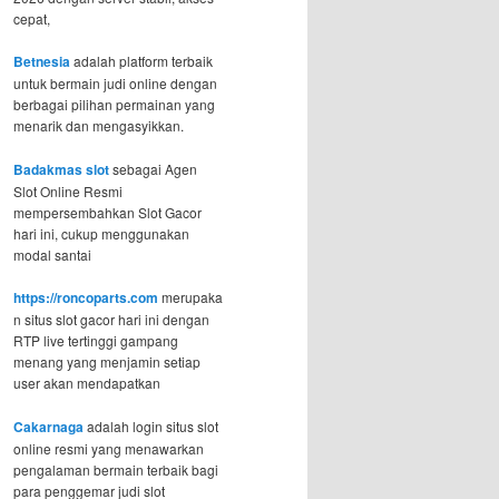
cepat,
Betnesia
adalah platform terbaik
untuk bermain judi online dengan
berbagai pilihan permainan yang
menarik dan mengasyikkan.
Badakmas slot
sebagai Agen
Slot Online Resmi
mempersembahkan Slot Gacor
hari ini, cukup menggunakan
modal santai
https://roncoparts.com
merupaka
n situs slot gacor hari ini dengan
RTP live tertinggi gampang
menang yang menjamin setiap
user akan mendapatkan
Cakarnaga
adalah login situs slot
online resmi yang menawarkan
pengalaman bermain terbaik bagi
para penggemar judi slot