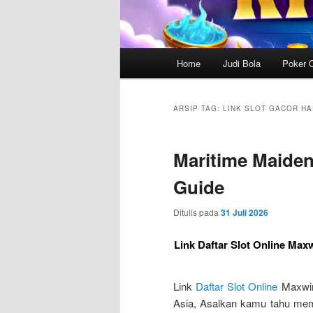
Menu
Home
Judi Bola
Poker O
utama
ARSIP TAG:
LINK SLOT GACOR HAR
Maritime Maiden
Guide
Ditulis pada
31 Juli 2026
Link Daftar Slot Online Max
Link
Daftar Slot Online
Maxwin
Asia, Asalkan kamu tahu mem