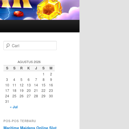
C
a
r
i
AGUSTUS 2026
S
S
R
K
J
S
M
1
2
3
4
5
6
7
8
9
10
11
12
13
14
15
16
17
18
19
20
21
22
23
24
25
26
27
28
29
30
31
« Jul
POS-POS TERBARU
Maritime Maidens Online Slot