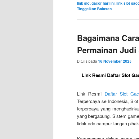
link slot gacor hari ini
,
link slot gac
Tinggalkan Balasan
Bagaimana Car
Permainan Judi 
Ditulis pada
16 November 2025
Link Resmi Daftar Slot Ga
Link Resmi
Daftar Slot Gac
Terpercaya se Indonesia, Slot g
terpercaya yang menghadirk
yang bergabung. Sistem game 
tidak ada campur tangan pih
Kemenangan dalam game taruh