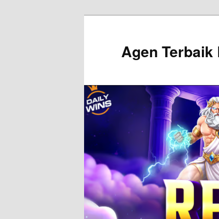
Langsung
Langsung
ke
ke
konten
konten
Agen Terbaik
utama
sekunder