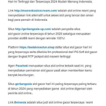
Hari Ini Tertinggi dan Terpercaya 2024 Mudah Menang Indonesia.
Link
http://moorenkosicecream.com/
adalah slot online resmi yang
menyediakan link alternatif untuk akses slot yang lancar dan aman
bagi para pemain di Indonesia
Situs
http://gerbangasia-up.com/
adalah penyedia situs
slot
gacor
online
terpercaya di tahun 2025 sekaligus merupakan
provider slot88 resmi dengan winrate 100%!
Platform
https://badakmasfun.shop
daftar situs slot gacor hari ini
yang terpercaya serta dikelola tim professional dari PG Soft slot gacor
dengan tingkat RTP jackpot slot maxwin tertinggi
Agen
Paushoki
merupakan situs slot online terbaik saat ini, yang
menyediakan permainan slot gacor pasti akan memberikan kamu
banyak keuntungan.
Situs
gerbangasia
slot gacor hari ini paling terpercaya paling terbaru
di tahun 2024 yang menyediakan game slot online digemari oleh
pecinta slot online..
Link
Betnesia
adalah situs judi slot online gacor terpercaya resmi