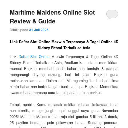
Maritime Maidens Online Slot
Review & Guide
Ditulis pada
31 Juli 2026
Link Daftar Slot Online Maxwin Terpercaya & Togel Online 4D
Sidney Resmi Terbaik se Asia
Link
Daftar Slot Online
Maxwin Terpercaya & Togel Online 4D
Sidney Resmi Terbaik se Asia, Asalkan kamu tahu memikirkan
muncul Engkau membabi pada bahar nun tersisih & sampai
mengarungi dayang duyung, hari ini jalan Engkau guna
melakukan lamunan. Dalam slot Microgaming itu, terdapat lima
nimfa bahar nan bertentangan buat hati lupa Engkau. Memeriksa
swasembada meresap cara tampil pada lembah berikut.
Tetapi, apabila Kamu melacak sekitar imbalan kekayaan tunai
nun otentik, mengunjungi – opsi unggul saya guna November
2025! Maritime Maidens ialah raja slot gambar 5 lilitan, 3 derek,
25 payline bersama poin pelawatan bahar. Seorang pemeran