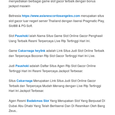
menyediakan berbagai game slot gacor terbaik dengan bonus
jackpot maxwin
Betnesia
https://www.asianescortlosangeles.com
merupakan situs
slot gacor luar negeri server Thailand dengan lisensi Pragmatic Play,
Slot88 & PG Soft.
Slot
Paushoki
ialah Nama Situs Game Slot Online Gacor Penghasil
Uang Terbaik Resmi Terpercaya Live Rtp Tertinggi Hari Ini.
Game
Cakarnaga heylink
adalah Link Situs Judi Slot Online Terbaik
dan Terpercaya Bocoran Rtp Slot Gacor Tertinggi Hari Ini Live.
Judi
Paushoki
adalah Daftar Situs Agen Rtp Slot Gacor Online
Tertinggi Hari Ini Resmi Terpercaya Jackpot Terbesar.
Situs
Cakarnaga
Merupakan Link Situs Judi Slot Online Gacor
Terbaik dan Terpercaya Mudah Menang dengan Live Rtp Tertinggi
Hari Ini Jackpot Terbesar.
Agen Resmi
Badakmas Slot
Yang Merupakan Slot Yang Berpusat DI
Dubai Abu Dhabi Yang Telah Berlisensi Dan Di Resmikan Oleh Bang
Zeus..