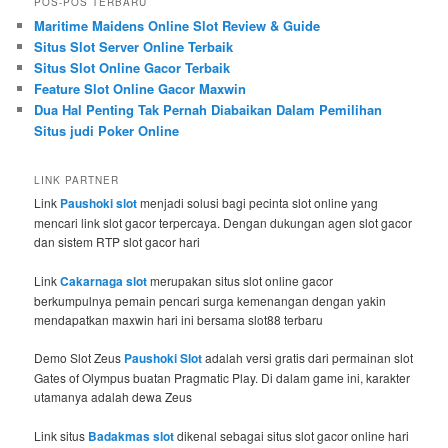
POS-POS TERBARU
Maritime Maidens Online Slot Review & Guide
Situs Slot Server Online Terbaik
Situs Slot Online Gacor Terbaik
Feature Slot Online Gacor Maxwin
Dua Hal Penting Tak Pernah Diabaikan Dalam Pemilihan
Situs judi Poker Online
LINK PARTNER
Link
Paushoki slot
menjadi solusi bagi pecinta slot online yang
mencari link slot gacor terpercaya. Dengan dukungan agen slot gacor
dan sistem RTP slot gacor hari
Link
Cakarnaga slot
merupakan situs slot online gacor
berkumpulnya pemain pencari surga kemenangan dengan yakin
mendapatkan maxwin hari ini bersama slot88 terbaru
Demo Slot Zeus
Paushoki Slot
adalah versi gratis dari permainan slot
Gates of Olympus buatan Pragmatic Play. Di dalam game ini, karakter
utamanya adalah dewa Zeus
Link situs
Badakmas slot
dikenal sebagai situs slot gacor online hari