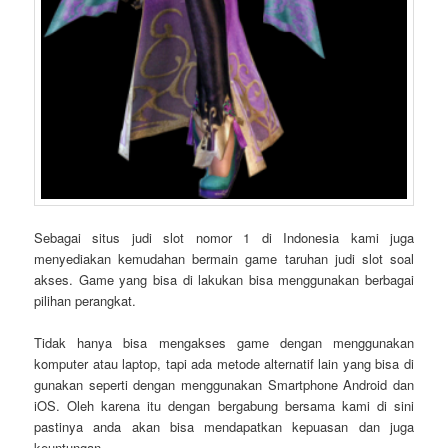
Sebagai situs judi slot nomor 1 di Indonesia kami juga
menyediakan kemudahan bermain game taruhan judi slot soal
akses. Game yang bisa di lakukan bisa menggunakan berbagai
pilihan perangkat.
Tidak hanya bisa mengakses game dengan menggunakan
komputer atau laptop, tapi ada metode alternatif lain yang bisa di
gunakan seperti dengan menggunakan Smartphone Android dan
iOS. Oleh karena itu dengan bergabung bersama kami di sini
pastinya anda akan bisa mendapatkan kepuasan dan juga
keuntungan.