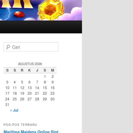
C
a
r
i
AGUSTUS 2026
S
S
R
K
J
S
M
1
2
3
4
5
6
7
8
9
10
11
12
13
14
15
16
17
18
19
20
21
22
23
24
25
26
27
28
29
30
31
« Jul
POS-POS TERBARU
Maritime Maidens Online Slot