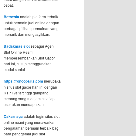
cepat,
Betnesia
adalah platform terbaik
untuk bermain judi online dengan
berbagai pilihan permainan yang
menarik dan mengasyikkan.
Badakmas slot
sebagai Agen
Slot Online Resmi
mempersembahkan Slot Gacor
hari ini, cukup menggunakan
modal santai
https://roncoparts.com
merupaka
n situs slot gacor hari ini dengan
RTP live tertinggi gampang
menang yang menjamin setiap
user akan mendapatkan
Cakarnaga
adalah login situs slot
online resmi yang menawarkan
pengalaman bermain terbaik bagi
para penggemar judi slot