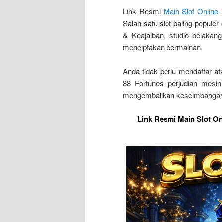
Link Resmi
Main Slot Online
M
Salah satu slot paling popule
& Keajaiban, studio belakang
menciptakan permainan.
Anda tidak perlu mendaftar a
88 Fortunes perjudian mesin
mengembalikan keseimbangan 
Link Resmi Main Slot On