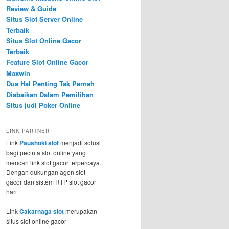
Review & Guide
Situs Slot Server Online
Terbaik
Situs Slot Online Gacor
Terbaik
Feature Slot Online Gacor
Maxwin
Dua Hal Penting Tak Pernah
Diabaikan Dalam Pemilihan
Situs judi Poker Online
LINK PARTNER
Link
Paushoki slot
menjadi solusi
bagi pecinta slot online yang
mencari link slot gacor terpercaya.
Dengan dukungan agen slot
gacor dan sistem RTP slot gacor
hari
Link
Cakarnaga slot
merupakan
situs slot online gacor