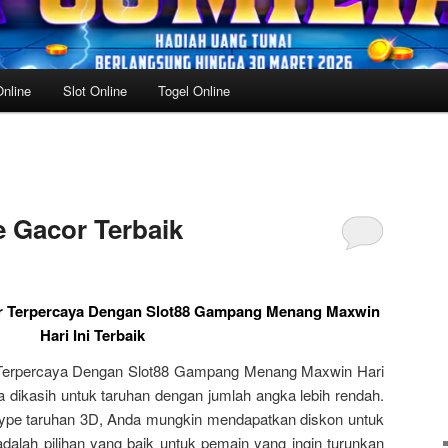
nline
Slot Online
Togel Online
e Gacor Terbaik
or Terpercaya Dengan Slot88 Gampang Menang Maxwin
Hari Ini Terbaik
erpercaya Dengan Slot88 Gampang Menang Maxwin Hari
ya dikasih untuk taruhan dengan jumlah angka lebih rendah.
 type taruhan 3D, Anda mungkin mendapatkan diskon untuk
adalah pilihan yang baik untuk pemain yang ingin turunkan