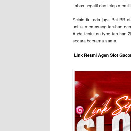
imbas negatif dan tetap memi
Selain itu, ada juga Bet BB 
untuk memasang taruhan denga
Anda tentukan type taruhan 
secara bersama-sama.
Link Resmi Agen Slot Gac