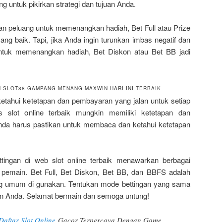
ing untuk pikirkan strategi dan tujuan Anda.
n peluang untuk memenangkan hadiah, Bet Full atau Prize
ang baik. Tapi, jika Anda ingin turunkan imbas negatif dan
ntuk memenangkan hadiah, Bet Diskon atau Bet BB jadi
 SLOT88 GAMPANG MENANG MAXWIN HARI INI TERBAIK
k ketahui ketetapan dan pembayaran yang jalan untuk setiap
s slot online terbaik mungkin memiliki ketetapan dan
da harus pastikan untuk membaca dan ketahui ketetapan
ingan di web slot online terbaik menawarkan berbagai
 pemain. Bet Full, Bet Diskon, Bet BB, dan BBFS adalah
g umum di gunakan. Tentukan mode bettingan yang sama
uan Anda. Selamat bermain dan semoga untung!
Daftar Slot Online
Gacor Terpercaya Dengan Game