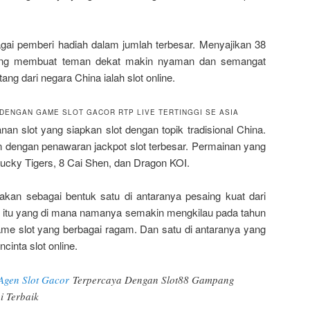
bagai pemberi hadiah dalam jumlah terbesar. Menyajikan 38
rang membuat teman dekat makin nyaman dan semangat
ng dari negara China ialah slot online.
DENGAN GAME SLOT GACOR RTP LIVE TERTINGGI SE ASIA
ranan slot yang siapkan slot dengan topik tradisional China.
dengan penawaran jackpot slot terbesar. Permainan yang
, Lucky Tigers, 8 Cai Shen, dan Dragon KOI.
takan sebagai bentuk satu di antaranya pesaing kuat dari
in itu yang di mana namanya semakin mengkilau pada tahun
game slot yang berbagai ragam. Dan satu di antaranya yang
cinta slot online.
Agen Slot Gacor
Terpercaya Dengan Slot88 Gampang
 Terbaik