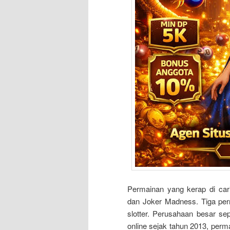
Permainan yang kerap di car
dan Joker Madness. Tiga perm
slotter. Perusahaan besar se
online sejak tahun 2013, perm