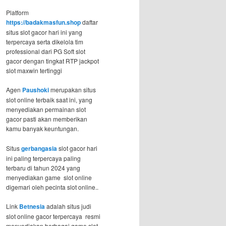
Platform
https://badakmasfun.shop
daftar
situs slot gacor hari ini yang
terpercaya serta dikelola tim
professional dari PG Soft slot
gacor dengan tingkat RTP jackpot
slot maxwin tertinggi
Agen
Paushoki
merupakan situs
slot online terbaik saat ini, yang
menyediakan permainan slot
gacor pasti akan memberikan
kamu banyak keuntungan.
Situs
gerbangasia
slot gacor hari
ini paling terpercaya paling
terbaru di tahun 2024 yang
menyediakan game slot online
digemari oleh pecinta slot online..
Link
Betnesia
adalah situs judi
slot online gacor terpercaya resmi
menyediakan berbagai game slot