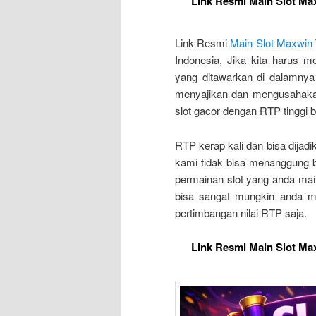
Link Resmi Main Slot Ma
Link Resmi
Main Slot Maxwin
Indonesia, Jika kita harus m
yang ditawarkan di dalamnya
menyajikan dan mengusahakan
slot gacor dengan RTP tinggi b
RTP kerap kali dan bisa dijadi
kami tidak bisa menanggung 
permainan slot yang anda mai
bisa sangat mungkin anda m
pertimbangan nilai RTP saja.
Link Resmi Main Slot Ma