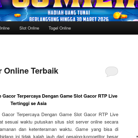
nline
Slot Online
Togel Online
r Online Terbaik
ne Gacor Terpercaya Dengan Game Slot Gacor RTP Live
Tertinggi se Asia
Gacor Terpercaya Dengan Game Slot Gacor RTP Live
at sesuai waktu putuskan situs slot server online secara
keamanan dan ketenteraman waktu. Game yang bisa di
dang ini tidak kalah jauh dari pesaing-kompetitor besar