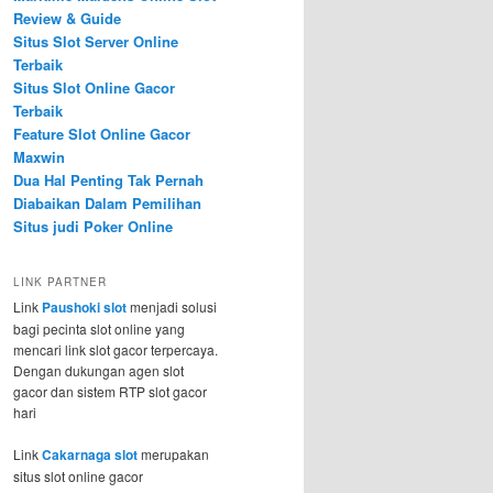
Review & Guide
Situs Slot Server Online
Terbaik
Situs Slot Online Gacor
Terbaik
Feature Slot Online Gacor
Maxwin
Dua Hal Penting Tak Pernah
Diabaikan Dalam Pemilihan
Situs judi Poker Online
LINK PARTNER
Link
Paushoki slot
menjadi solusi
bagi pecinta slot online yang
mencari link slot gacor terpercaya.
Dengan dukungan agen slot
gacor dan sistem RTP slot gacor
hari
Link
Cakarnaga slot
merupakan
situs slot online gacor