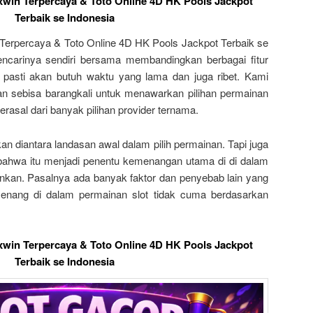
xwin Terpercaya & Toto Online 4D HK Pools Jackpot
Terbaik se Indonesia
Terpercaya & Toto Online 4D HK Pools Jackpot Terbaik se
encarinya sendiri bersama membandingkan berbagai fitur
 pasti akan butuh waktu yang lama dan juga ribet. Kami
 sebisa barangkali untuk menawarkan pilihan permainan
erasal dari banyak pilihan provider ternama.
kan diantara landasan awal dalam pilih permainan. Tapi juga
bahwa itu menjadi penentu kemenangan utama di di dalam
nkan. Pasalnya ada banyak faktor dan penyebab lain yang
enang di dalam permainan slot tidak cuma berdasarkan
xwin Terpercaya & Toto Online 4D HK Pools Jackpot
Terbaik se Indonesia