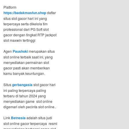
Platform
https://badakmasfun.shop
daftar
situs slot gacor hari ini yang
terpercaya serta dikelola tim
professional dari PG Soft slot
gacor dengan tingkat RTP jackpot
slot maxwin tertinggi
Agen
Paushoki
merupakan situs
slot online terbaik saat ini, yang
menyediakan permainan slot
gacor pasti akan memberikan
kamu banyak keuntungan.
Situs
gerbangasia
slot gacor hari
ini paling terpercaya paling
terbaru di tahun 2024 yang
menyediakan game slot online
digemari oleh pecinta slot online..
Link
Betnesia
adalah situs judi
slot online gacor terpercaya resmi
menyediakan berbagai game slot