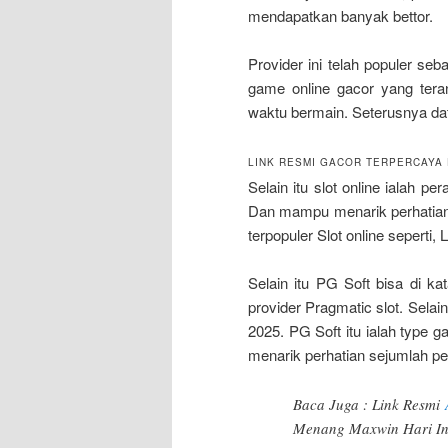
mendapatkan banyak bettor.
Provider ini telah populer se
game online gacor yang te
waktu bermain. Seterusnya data
LINK RESMI GACOR TERPERCAYA 
Selain itu slot online ialah pe
Dan mampu menarik perhatian 
terpopuler Slot online seperti
Selain itu PG Soft bisa di ka
provider Pragmatic slot. Sela
2025. PG Soft itu ialah type 
menarik perhatian sejumlah pen
Baca Juga : Link Resmi
Menang Maxwin Hari Ini