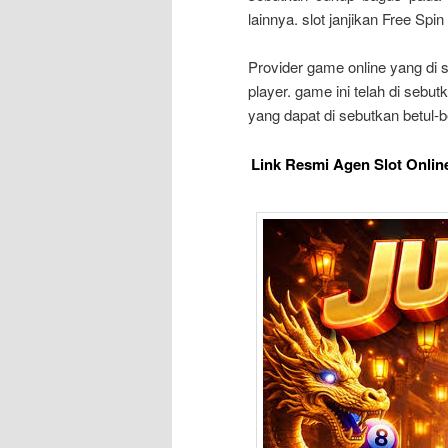
lainnya. slot janjikan Free Sp
Provider game online yang di
player. game ini telah di seb
yang dapat di sebutkan betul-b
Link Resmi Agen Slot Onli