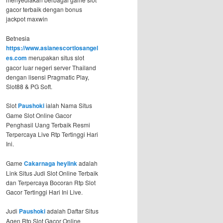
gacor terbaik dengan bonus
jackpot maxwin
Betnesia
https://www.asianescortlosangel
es.com
merupakan situs slot
gacor luar negeri server Thailand
dengan lisensi Pragmatic Play,
Slot88 & PG Soft.
Slot
Paushoki
ialah Nama Situs
Game Slot Online Gacor
Penghasil Uang Terbaik Resmi
Terpercaya Live Rtp Tertinggi Hari
Ini.
Game
Cakarnaga heylink
adalah
Link Situs Judi Slot Online Terbaik
dan Terpercaya Bocoran Rtp Slot
Gacor Tertinggi Hari Ini Live.
Judi
Paushoki
adalah Daftar Situs
Agen Rtp Slot Gacor Online