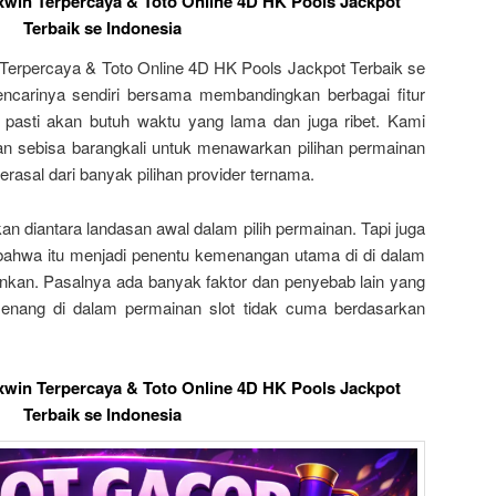
xwin Terpercaya & Toto Online 4D HK Pools Jackpot
Terbaik se Indonesia
Terpercaya & Toto Online 4D HK Pools Jackpot Terbaik se
encarinya sendiri bersama membandingkan berbagai fitur
 pasti akan butuh waktu yang lama dan juga ribet. Kami
 sebisa barangkali untuk menawarkan pilihan permainan
erasal dari banyak pilihan provider ternama.
kan diantara landasan awal dalam pilih permainan. Tapi juga
bahwa itu menjadi penentu kemenangan utama di di dalam
nkan. Pasalnya ada banyak faktor dan penyebab lain yang
enang di dalam permainan slot tidak cuma berdasarkan
xwin Terpercaya & Toto Online 4D HK Pools Jackpot
Terbaik se Indonesia