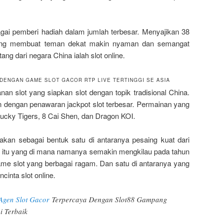
bagai pemberi hadiah dalam jumlah terbesar. Menyajikan 38
rang membuat teman dekat makin nyaman dan semangat
ng dari negara China ialah slot online.
DENGAN GAME SLOT GACOR RTP LIVE TERTINGGI SE ASIA
ranan slot yang siapkan slot dengan topik tradisional China.
dengan penawaran jackpot slot terbesar. Permainan yang
, Lucky Tigers, 8 Cai Shen, dan Dragon KOI.
takan sebagai bentuk satu di antaranya pesaing kuat dari
in itu yang di mana namanya semakin mengkilau pada tahun
game slot yang berbagai ragam. Dan satu di antaranya yang
cinta slot online.
Agen Slot Gacor
Terpercaya Dengan Slot88 Gampang
 Terbaik