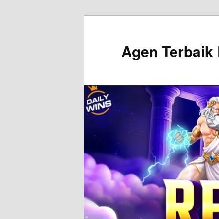
Langsung
Langsung
ke
ke
konten
konten
Agen Terbaik
utama
sekunder