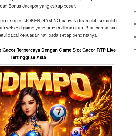
in dan Bonus Jackpot yang cukup besar.
 sebut seperti JOKER GAMING banyak dicari oleh sejumlah
utkan sebagai game yang mudah di mainkan. Buat permainan
etul capai kepuasan hati pada setiap pencintanya.
ne Gacor Terpercaya Dengan Game Slot Gacor RTP Live
Tertinggi se Asia