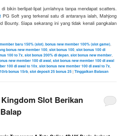
 bikin berlipat-lipat jumlahnya tanpa mendapat scatters.
t
PG Soft yang terkenal satu di antaranya ialah, Mahjong
 Bounty. Siapa sekarang ini yang tidak kenali pangkalan
member baru 150% (slot)
,
bonus new member 100% (slot game)
,
enang bonus new member 100
,
slot bonus 100
,
slot bonus 100 di
onus 100 to 7x
,
slot bonus 200% di depan
,
slot bonus new member
,
bonus new member 100 di awal
,
slot bonus new member 100 di awal
er 100 di awal to 10x
,
slot bonus new member 100 di awal to 7x
,
 10rb bonus 15rb
,
slot deposit 25 bonus 25
|
Tinggalkan Balasan
 Kingdom Slot Berikan
 Balap