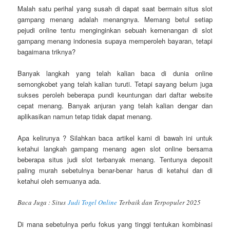
Malah satu perihal yang susah di dapat saat bermain situs slot
gampang menang adalah menangnya. Memang betul setiap
pejudi online tentu menginginkan sebuah kemenangan di slot
gampang menang indonesia supaya memperoleh bayaran, tetapi
bagaimana triknya?
Banyak langkah yang telah kalian baca di dunia online
semongkobet yang telah kalian turuti. Tetapi sayang belum juga
sukses peroleh beberapa pundi keuntungan dari daftar website
cepat menang. Banyak anjuran yang telah kalian dengar dan
aplikasikan namun tetap tidak dapat menang.
Apa kelirunya ? Silahkan baca artikel kami di bawah ini untuk
ketahui langkah gampang menang agen slot online bersama
beberapa situs judi slot terbanyak menang. Tentunya deposit
paling murah sebetulnya benar-benar harus di ketahui dan di
ketahui oleh semuanya ada.
Baca Juga : Situs
Judi Togel Online
Terbaik dan Terpopuler 2025
Di mana sebetulnya perlu fokus yang tinggi tentukan kombinasi