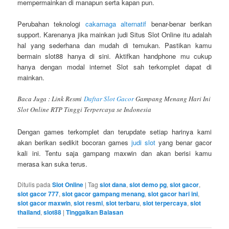
mempermainkan di manapun serta kapan pun.
Perubahan teknologi
cakarnaga alternatif
benar-benar berikan
support. Karenanya jika mainkan judi Situs Slot Online itu adalah
hal yang sederhana dan mudah di temukan. Pastikan kamu
bermain slot88 hanya di sini. Aktifkan handphone mu cukup
hanya dengan modal internet Slot sah terkomplet dapat di
mainkan.
Baca Juga : Link Resmi
Daftar Slot Gacor
Gampang Menang Hari Ini
Slot Online RTP Tinggi Terpercaya se Indonesia
Dengan games terkomplet dan terupdate setiap harinya kami
akan berikan sedikit bocoran games
judi slot
yang benar gacor
kali ini. Tentu saja gampang maxwin dan akan berisi kamu
merasa kan suka terus.
Ditulis pada
Slot Online
|
Tag
slot dana
,
slot demo pg
,
slot gacor
,
slot gacor 777
,
slot gacor gampang menang
,
slot gacor hari ini
,
slot gacor maxwin
,
slot resmi
,
slot terbaru
,
slot terpercaya
,
slot
thailand
,
slot88
|
Tinggalkan Balasan