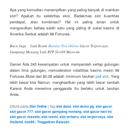
Apa yang kemudian menampilkan yang paling banyak di mainkan
slot? Apakah itu selebritas skor, Badakmas slot kuantitas
pendapat, atau kombinasi? Hal ini paling aman untuk
mengusulkan bahwa salah satu yang paling di sukai kasino di
Amerika Serikat adalah 88 Fortunes.
Baca Juga : Link Resmi
Bandar Slot Online
Gacor Terpercaya
Gampang Menang Link RTP Slot88 Maxwim
Gamer Ada 243 kesempatan untuk memperoleh setiap gulungan
dalam lima gulungan, memoderatori volatilitas kasino mesin 88
Fortunes.Mulai dari $0,08 adalah minimum taruhan
judi slot
. Yang
lebih besar kira Namun, menghasilkan yang lebih besar tambah
Karena Anda menerima pengganda Itu berlaku untuk taruhan
Anda.
Ditulis pada
Slot Online
|
Tag
slot dana
,
slot demo pg
,
slot gacor
,
slot gacor 777
,
slot gacor gampang menang
,
slot gacor hari ini
,
slot gacor maxwin
,
slot resmi
,
slot terbaru
,
slot terpercaya
,
slot
thailand
,
slot88
|
Tinggalkan Balasan