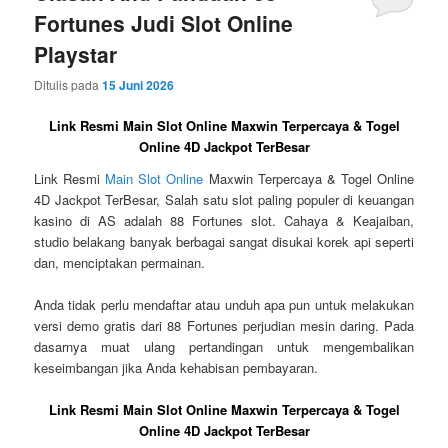
Fortunes Judi Slot Online
Playstar
Ditulis pada
15 Juni 2026
Link Resmi Main Slot Online Maxwin Terpercaya & Togel
Online 4D Jackpot TerBesar
Link Resmi
Main Slot Online
Maxwin Terpercaya & Togel Online
4D Jackpot TerBesar, Salah satu slot paling populer di keuangan
kasino di AS adalah 88 Fortunes slot. Cahaya & Keajaiban,
studio belakang banyak berbagai sangat disukai korek api seperti
dan, menciptakan permainan.
Anda tidak perlu mendaftar atau unduh apa pun untuk melakukan
versi demo gratis dari 88 Fortunes perjudian mesin daring. Pada
dasarnya muat ulang pertandingan untuk mengembalikan
keseimbangan jika Anda kehabisan pembayaran.
Link Resmi Main Slot Online Maxwin Terpercaya & Togel
Online 4D Jackpot TerBesar