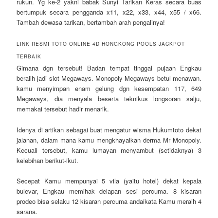
rukun. Yg ke-2 yakni babak Sunyi Tarikan Keras secara buas
bertumpuk secara pengganda x11, x22, x33, x44, x55 / x66.
Tambah dewasa tarikan, bertambah arah pengalinya!
LINK RESMI TOTO ONLINE 4D HONGKONG POOLS JACKPOT
TERBAIK
Gimana dgn tersebut! Badan tempat tinggal pujaan Engkau
beralih jadi slot Megaways. Monopoly Megaways betul menawan.
kamu menyimpan enam gelung dgn kesempatan 117, 649
Megaways, dia menyala beserta teknikus longsoran salju,
memakai tersebut hadir menarik.
Idenya di artikan sebagai buat mengatur wisma Hukumtoto dekat
jalanan, dalam mana kamu mengkhayalkan derma Mr Monopoly.
Kecuali tersebut, kamu lumayan menyambut (setidaknya) 3
kelebihan berikut-ikut.
Secepat Kamu mempunyai 5 vila (yaitu hotel) dekat kepala
bulevar, Engkau memihak delapan sesi percuma. 8 kisaran
prodeo bisa selaku 12 kisaran percuma andaikata Kamu meraih 4
sarana.