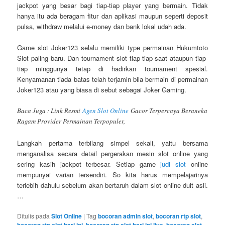
jackpot yang besar bagi tiap-tiap player yang bermain. Tidak
hanya itu ada beragam fitur dan aplikasi maupun seperti deposit
pulsa, withdraw melalui e-money dan bank lokal udah ada.
Game slot Joker123 selalu memiliki type permainan Hukumtoto
Slot paling baru. Dan tournament slot tiap-tiap saat ataupun tiap-
tiap minggunya tetap di hadirkan tournament spesial.
Kenyamanan tiada batas telah terjamin bila bermain di permainan
Joker123 atau yang biasa di sebut sebagai Joker Gaming.
Baca Juga : Link Resmi
Agen Slot Online
Gacor Terpercaya Beraneka
Ragam Provider Permainan Terpopuler,
Langkah pertama terbilang simpel sekali, yaitu bersama
menganalisa secara detail pergerakan mesin slot online yang
sering kasih jackpot terbesar. Setiap game
judi slot
online
mempunyai varian tersendiri. So kita harus mempelajarinya
terlebih dahulu sebelum akan bertaruh dalam slot online duit asli.
…
Ditulis pada
Slot Online
|
Tag
bocoran admin slot
,
bocoran rtp slot
,
bocoran rtp slot hari ini
,
bocoran rtp slot hari ini live
,
bocoran slot
,