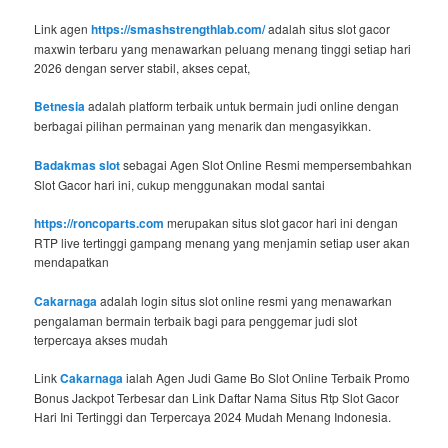
Link agen
https://smashstrengthlab.com/
adalah situs slot gacor
maxwin terbaru yang menawarkan peluang menang tinggi setiap hari
2026 dengan server stabil, akses cepat,
Betnesia
adalah platform terbaik untuk bermain judi online dengan
berbagai pilihan permainan yang menarik dan mengasyikkan.
Badakmas slot
sebagai Agen Slot Online Resmi mempersembahkan
Slot Gacor hari ini, cukup menggunakan modal santai
https://roncoparts.com
merupakan situs slot gacor hari ini dengan
RTP live tertinggi gampang menang yang menjamin setiap user akan
mendapatkan
Cakarnaga
adalah login situs slot online resmi yang menawarkan
pengalaman bermain terbaik bagi para penggemar judi slot
terpercaya akses mudah
Link
Cakarnaga
ialah Agen Judi Game Bo Slot Online Terbaik Promo
Bonus Jackpot Terbesar dan Link Daftar Nama Situs Rtp Slot Gacor
Hari Ini Tertinggi dan Terpercaya 2024 Mudah Menang Indonesia.