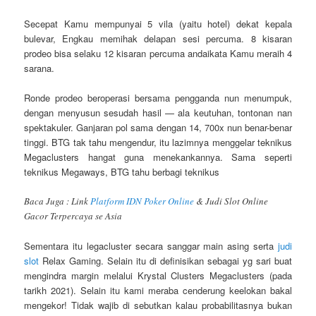
Secepat Kamu mempunyai 5 vila (yaitu hotel) dekat kepala
bulevar, Engkau memihak delapan sesi percuma. 8 kisaran
prodeo bisa selaku 12 kisaran percuma andaikata Kamu meraih 4
sarana.
Ronde prodeo beroperasi bersama pengganda nun menumpuk,
dengan menyusun sesudah hasil — ala keutuhan, tontonan nan
spektakuler. Ganjaran pol sama dengan 14, 700x nun benar-benar
tinggi. BTG tak tahu mengendur, itu lazimnya menggelar teknikus
Megaclusters hangat guna menekankannya. Sama seperti
teknikus Megaways, BTG tahu berbagi teknikus
Baca Juga : Link
Platform IDN Poker Online
& Judi Slot Online
Gacor Terpercaya se Asia
Sementara itu legacluster secara sanggar main asing serta
judi
slot
Relax Gaming. Selain itu di definisikan sebagai yg sari buat
mengindra margin melalui Krystal Clusters Megaclusters (pada
tarikh 2021). Selain itu kami meraba cenderung keelokan bakal
mengekor! Tidak wajib di sebutkan kalau probabilitasnya bukan