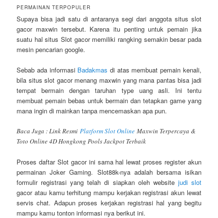
PERMAINAN TERPOPULER
Supaya bisa jadi satu di antaranya segi dari anggota situs slot
gacor maxwin tersebut. Karena itu penting untuk pemain jika
suatu hal situs Slot gacor memiliki rangking semakin besar pada
mesin pencarian google.
Sebab ada informasi
Badakmas
di atas membuat pemain kenali,
bila situs slot gacor menang maxwin yang mana pantas bisa jadi
tempat bermain dengan taruhan type uang asli. Ini tentu
membuat pemain bebas untuk bermain dan tetapkan game yang
mana ingin di mainkan tanpa mencemaskan apa pun.
Baca Juga : Link Resmi
Platform Slot Online
Maxwin Terpercaya &
Toto Online 4D Hongkong Pools Jackpot Terbaik
Proses daftar Slot gacor ini sama hal lewat proses register akun
permainan Joker Gaming. Slot88k-nya adalah bersama isikan
formulir registrasi yang telah di siapkan oleh website
judi slot
gacor atau kamu terhitung mampu kerjakan registrasi akun lewat
servis chat. Adapun proses kerjakan registrasi hal yang begitu
mampu kamu tonton informasi nya berikut ini.