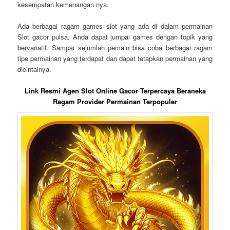
kesempatan kemenangan nya.
Ada berbagai ragam games slot yang ada di dalam permainan
Slot gacor pulsa. Anda dapat jumpai games dengan topik yang
bervariatif. Sampai sejumlah pemain bisa coba berbagai ragam
tipe permainan yang terdapat dan dapat tetapkan permainan yang
dicintainya.
Link Resmi Agen Slot Online Gacor Terpercaya Beraneka
Ragam Provider Permainan Terpopuler