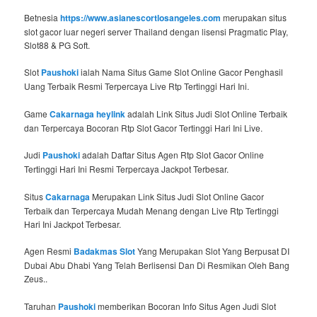
Betnesia
https://www.asianescortlosangeles.com
merupakan situs
slot gacor luar negeri server Thailand dengan lisensi Pragmatic Play,
Slot88 & PG Soft.
Slot
Paushoki
ialah Nama Situs Game Slot Online Gacor Penghasil
Uang Terbaik Resmi Terpercaya Live Rtp Tertinggi Hari Ini.
Game
Cakarnaga heylink
adalah Link Situs Judi Slot Online Terbaik
dan Terpercaya Bocoran Rtp Slot Gacor Tertinggi Hari Ini Live.
Judi
Paushoki
adalah Daftar Situs Agen Rtp Slot Gacor Online
Tertinggi Hari Ini Resmi Terpercaya Jackpot Terbesar.
Situs
Cakarnaga
Merupakan Link Situs Judi Slot Online Gacor
Terbaik dan Terpercaya Mudah Menang dengan Live Rtp Tertinggi
Hari Ini Jackpot Terbesar.
Agen Resmi
Badakmas Slot
Yang Merupakan Slot Yang Berpusat DI
Dubai Abu Dhabi Yang Telah Berlisensi Dan Di Resmikan Oleh Bang
Zeus..
Taruhan
Paushoki
memberikan Bocoran Info Situs Agen Judi Slot