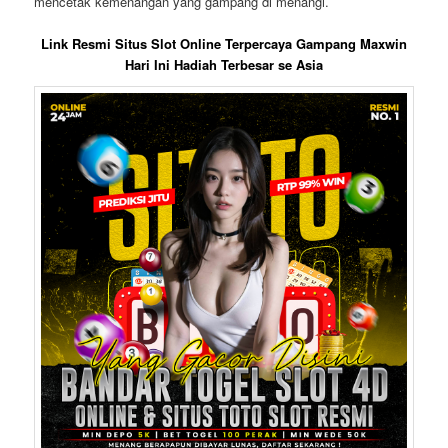
mencetak kemenangan yang gampang di menangi.
Link Resmi Situs Slot Online Terpercaya Gampang Maxwin
Hari Ini Hadiah Terbesar se Asia