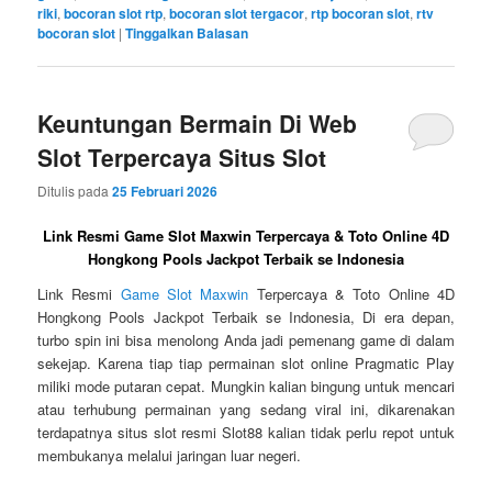
riki
,
bocoran slot rtp
,
bocoran slot tergacor
,
rtp bocoran slot
,
rtv
bocoran slot
|
Tinggalkan Balasan
Keuntungan Bermain Di Web
Slot Terpercaya Situs Slot
Ditulis pada
25 Februari 2026
Link Resmi Game Slot Maxwin Terpercaya & Toto Online 4D
Hongkong Pools Jackpot Terbaik se Indonesia
Link Resmi
Game Slot Maxwin
Terpercaya & Toto Online 4D
Hongkong Pools Jackpot Terbaik se Indonesia, Di era depan,
turbo spin ini bisa menolong Anda jadi pemenang game di dalam
sekejap. Karena tiap tiap permainan slot online Pragmatic Play
miliki mode putaran cepat. Mungkin kalian bingung untuk mencari
atau terhubung permainan yang sedang viral ini, dikarenakan
terdapatnya situs slot resmi Slot88 kalian tidak perlu repot untuk
membukanya melalui jaringan luar negeri.