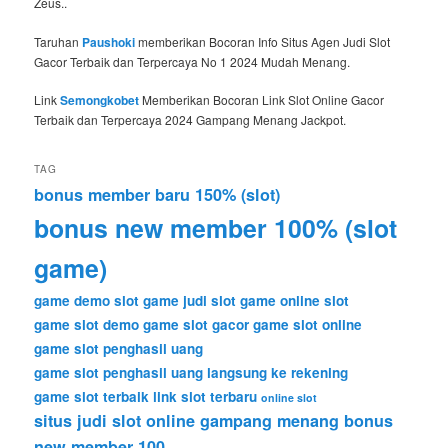
Zeus..
Taruhan
Paushoki
memberikan Bocoran Info Situs Agen Judi Slot
Gacor Terbaik dan Terpercaya No 1 2024 Mudah Menang.
Link
Semongkobet
Memberikan Bocoran Link Slot Online Gacor
Terbaik dan Terpercaya 2024 Gampang Menang Jackpot.
TAG
bonus member baru 150% (slot)
bonus new member 100% (slot
game)
game demo slot
game judi slot
game online slot
game slot demo
game slot gacor
game slot online
game slot penghasil uang
game slot penghasil uang langsung ke rekening
game slot terbaik
link slot terbaru
online slot
situs judi slot online gampang menang bonus
new member 100