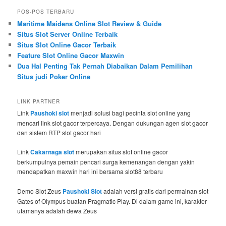
POS-POS TERBARU
Maritime Maidens Online Slot Review & Guide
Situs Slot Server Online Terbaik
Situs Slot Online Gacor Terbaik
Feature Slot Online Gacor Maxwin
Dua Hal Penting Tak Pernah Diabaikan Dalam Pemilihan
Situs judi Poker Online
LINK PARTNER
Link
Paushoki slot
menjadi solusi bagi pecinta slot online yang
mencari link slot gacor terpercaya. Dengan dukungan agen slot gacor
dan sistem RTP slot gacor hari
Link
Cakarnaga slot
merupakan situs slot online gacor
berkumpulnya pemain pencari surga kemenangan dengan yakin
mendapatkan maxwin hari ini bersama slot88 terbaru
Demo Slot Zeus
Paushoki Slot
adalah versi gratis dari permainan slot
Gates of Olympus buatan Pragmatic Play. Di dalam game ini, karakter
utamanya adalah dewa Zeus