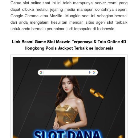
Game slot online saat ini ini telah mempunyai server resmi yang
dapat dibuka melalui jejaring media manapun contohnya seperti
Google Chrome atau Mozilla. Mungkin saat ini sebagian berasal
dari anda mengalami kesulitan mencari situs agen slot terbaik
untuk anda bermain permainan judi terpopuler di Indonesia.
Link Resmi Game Slot Maxwin Terpercaya & Toto Online 4D
Hongkong Pools Jackpot Terbaik se Indonesia