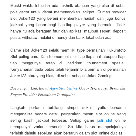
Meski waktu ini udah ada tekhnik ataupun yang bisa di sebut
pola gacor untuk dapat memenangkan jackpot. Cuman provider
slot Joker123 yang berani memberikan hadiah dan juga bonus
jackpot yang besar bagi tiap-tiap player yang bermain. Tidak
hanya itu ada beragam fitur dan aplikasi maupun seperti deposit
pulsa, withdraw melalui e-money dan bank lokal udah ada.
Game slot Joker123 selalu memiliki type permainan Hukumtoto
Slot paling baru. Dan tournament slot tiap-tiap saat ataupun tiap-
tiap minggunya tetap di hadirkan tournament spesial.
Kenyamanan tiada batas telah terjamin bila bermain di permainan
Joker123 atau yang biasa di sebut sebagai Joker Gaming.
Baca Juga : Link Resmi
Agen Slot Online
Gacor Terpercaya Beraneka
Ragam Provider Permainan Terpopuler,
Langkah pertama terbilang simpel sekali, yaitu bersama
menganalisa secara detail pergerakan mesin slot online yang
sering kasih jackpot terbesar. Setiap game
judi slot
online
mempunyai varian tersendiri. So kita harus mempelajarinya
terlebih dahulu sebelum akan bertaruh dalam slot online duit asli.