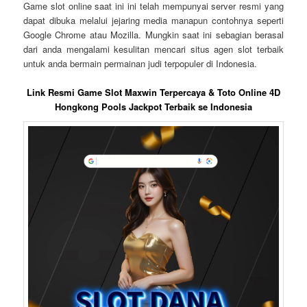
Game slot online saat ini ini telah mempunyai server resmi yang
dapat dibuka melalui jejaring media manapun contohnya seperti
Google Chrome atau Mozilla. Mungkin saat ini sebagian berasal
dari anda mengalami kesulitan mencari situs agen slot terbaik
untuk anda bermain permainan judi terpopuler di Indonesia.
Link Resmi Game Slot Maxwin Terpercaya & Toto Online 4D
Hongkong Pools Jackpot Terbaik se Indonesia