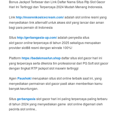
Bonus Jackpot Terbesar dan Link Daftar Nama Situs Rtp Slot Gacor
Hari Ini Tertinggi dan Terpercaya 2024 Mudah Menang Indonesia.
Link
http://moorenkosicecream.com/
adalah slot online resmi yang
menyediakan link alternatif untuk akses slot yang lancar dan aman
bagi para pemain di Indonesia
Situs
http://gerbangasia-up.com/
adalah penyedia situs
slot
gacor
online
terpercaya di tahun 2025 sekaligus merupakan
provider slot88 resmi dengan winrate 100%!
Platform
https://badakmasfun.shop
daftar situs slot gacor hari ini
yang terpercaya serta dikelola tim professional dari PG Soft slot gacor
dengan tingkat RTP jackpot slot maxwin tertinggi
Agen
Paushoki
merupakan situs slot online terbaik saat ini, yang
menyediakan permainan slot gacor pasti akan memberikan kamu
banyak keuntungan.
Situs
gerbangasia
slot gacor hari ini paling terpercaya paling terbaru
di tahun 2024 yang menyediakan game slot online digemari oleh
pecinta slot online..