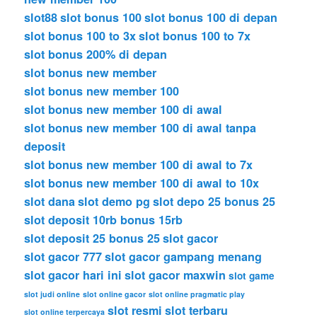
slot88
slot bonus 100
slot bonus 100 di depan
slot bonus 100 to 3x
slot bonus 100 to 7x
slot bonus 200% di depan
slot bonus new member
slot bonus new member 100
slot bonus new member 100 di awal
slot bonus new member 100 di awal tanpa
deposit
slot bonus new member 100 di awal to 7x
slot bonus new member 100 di awal to 10x
slot dana
slot demo pg
slot depo 25 bonus 25
slot deposit 10rb bonus 15rb
slot deposit 25 bonus 25
slot gacor
slot gacor 777
slot gacor gampang menang
slot gacor hari ini
slot gacor maxwin
slot game
slot judi online
slot online gacor
slot online pragmatic play
slot resmi
slot terbaru
slot online terpercaya