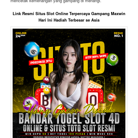
mencetak kemenangan yang gampang di menangi.
Link Resmi Situs Slot Online Terpercaya Gampang Maxwin
Hari Ini Hadiah Terbesar se Asia