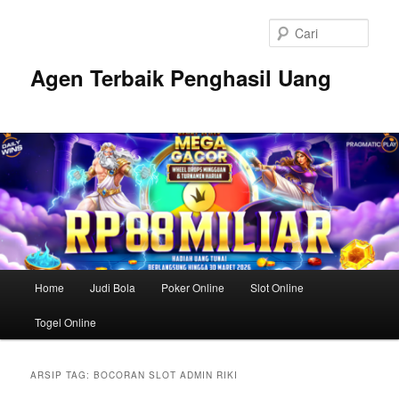
Langsung
Langsung
ke
ke
Cari
konten
konten
utama
sekunder
Agen Terbaik Penghasil Uang
Menu
Home
Judi Bola
Poker Online
Slot Online
utama
Togel Online
ARSIP TAG:
BOCORAN SLOT ADMIN RIKI