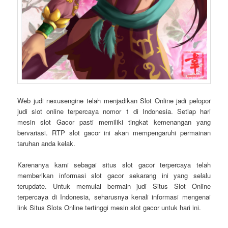
Web judi nexusengine telah menjadikan Slot Online jadi pelopor
judi slot online terpercaya nomor 1 di Indonesia. Setiap hari
mesin slot Gacor pasti memiliki tingkat kemenangan yang
bervariasi. RTP slot gacor ini akan mempengaruhi permainan
taruhan anda kelak.
Karenanya kami sebagai situs slot gacor terpercaya telah
memberikan informasi slot gacor sekarang ini yang selalu
terupdate. Untuk memulai bermain judi Situs Slot Online
terpercaya di Indonesia, seharusnya kenali informasi mengenai
link Situs Slots Online tertinggi mesin slot gacor untuk hari ini.