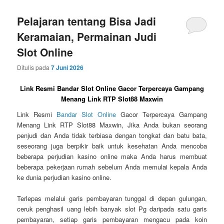
Pelajaran tentang Bisa Jadi
Keramaian, Permainan Judi
Slot Online
Ditulis pada
7 Juni 2026
Link Resmi Bandar Slot Online Gacor Terpercaya Gampang
Menang Link RTP Slot88 Maxwin
Link Resmi
Bandar Slot Online
Gacor Terpercaya Gampang
Menang Link RTP Slot88 Maxwin, Jika Anda bukan seorang
penjudi dan Anda tidak terbiasa dengan tongkat dan batu bata,
seseorang juga berpikir baik untuk kesehatan Anda mencoba
beberapa perjudian kasino online maka Anda harus membuat
beberapa pekerjaan rumah sebelum Anda memulai kepala Anda
ke dunia perjudian kasino online.
Terlepas melalui garis pembayaran tunggal di depan gulungan,
ceruk penghasil uang lebih banyak slot Pg daripada satu garis
pembayaran, setiap garis pembayaran mengacu pada koin