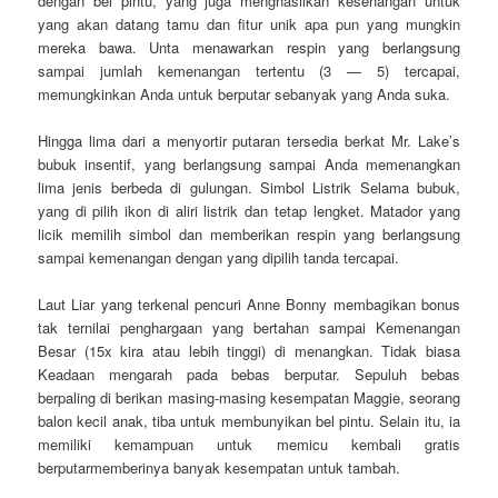
dengan bel pintu, yang juga menghasilkan kesenangan untuk
yang akan datang tamu dan fitur unik apa pun yang mungkin
mereka bawa. Unta menawarkan respin yang berlangsung
sampai jumlah kemenangan tertentu (3 — 5) tercapai,
memungkinkan Anda untuk berputar sebanyak yang Anda suka.
Hingga lima dari a menyortir putaran tersedia berkat Mr. Lake’s
bubuk insentif, yang berlangsung sampai Anda memenangkan
lima jenis berbeda di gulungan. Simbol Listrik Selama bubuk,
yang di pilih ikon di aliri listrik dan tetap lengket. Matador yang
licik memilih simbol dan memberikan respin yang berlangsung
sampai kemenangan dengan yang dipilih tanda tercapai.
Laut Liar yang terkenal pencuri Anne Bonny membagikan bonus
tak ternilai penghargaan yang bertahan sampai Kemenangan
Besar (15x kira atau lebih tinggi) di menangkan. Tidak biasa
Keadaan mengarah pada bebas berputar. Sepuluh bebas
berpaling di berikan masing-masing kesempatan Maggie, seorang
balon kecil anak, tiba untuk membunyikan bel pintu. Selain itu, ia
memiliki kemampuan untuk memicu kembali gratis
berputarmemberinya banyak kesempatan untuk tambah.