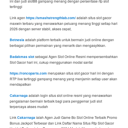
ini dan judi slot88 gampang menang dengan persentase rtp slot
tertinggi
Link agen
https://smashstrengthlab.com/
adalah situs slot gacor
maxwin terbaru yang menawarkan peluang menang tinggi setiap hari
2026 dengan server stabil, akses cepat,
Betnesia
adalah platform terbaik untuk bermain judi online dengan
berbagai pilihan permainan yang menarik dan mengasyikkan.
Badakmas slot
sebagai Agen Slot Online Resmi mempersembahkan
Slot Gacor hari ini, cukup menggunakan modal santai
https://roncoparts.com
merupakan situs slot gacor hari ini dengan
RTP live tertinggi gampang menang yang menjamin setiap user akan
mendapatkan
Cakarnaga
adalah login situs slot online resmi yang menawarkan
pengalaman bermain terbaik bagi para penggemar judi slot
terpercaya akses mudah
Link
Cakarnaga
ialah Agen Judi Game Bo Slot Online Terbaik Promo
Bonus Jackpot Terbesar dan Link Daftar Nama Situs Rtp Slot Gacor