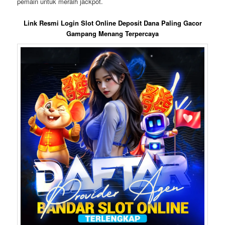
pemain untuk meraih jackpot.
Link Resmi Login Slot Online Deposit Dana Paling Gacor
Gampang Menang Terpercaya