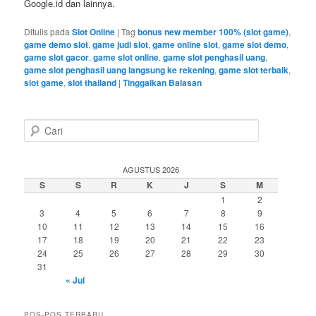
Google.id dan lainnya.
Ditulis pada
Slot Online
|
Tag
bonus new member 100% (slot game)
,
game demo slot
,
game judi slot
,
game online slot
,
game slot demo
,
game slot gacor
,
game slot online
,
game slot penghasil uang
,
game slot penghasil uang langsung ke rekening
,
game slot terbaik
,
slot game
,
slot thailand
|
Tinggalkan Balasan
C
a
r
i
AGUSTUS 2026
S
S
R
K
J
S
M
1
2
3
4
5
6
7
8
9
10
11
12
13
14
15
16
17
18
19
20
21
22
23
24
25
26
27
28
29
30
31
« Jul
POS-POS TERBARU