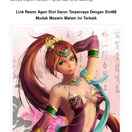
Link Resmi Agen Slot Gacor Terpercaya Dengan Slot88
Mudah Maxwin Malam Ini Terbaik