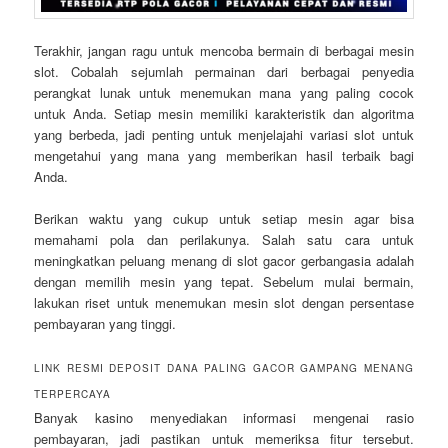
Terakhir, jangan ragu untuk mencoba bermain di berbagai mesin
slot. Cobalah sejumlah permainan dari berbagai penyedia
perangkat lunak untuk menemukan mana yang paling cocok
untuk Anda. Setiap mesin memiliki karakteristik dan algoritma
yang berbeda, jadi penting untuk menjelajahi variasi slot untuk
mengetahui yang mana yang memberikan hasil terbaik bagi
Anda.
Berikan waktu yang cukup untuk setiap mesin agar bisa
memahami pola dan perilakunya. Salah satu cara untuk
meningkatkan peluang menang di slot gacor gerbangasia adalah
dengan memilih mesin yang tepat. Sebelum mulai bermain,
lakukan riset untuk menemukan mesin slot dengan persentase
pembayaran yang tinggi.
LINK RESMI DEPOSIT DANA PALING GACOR GAMPANG MENANG
TERPERCAYA
Banyak kasino menyediakan informasi mengenai rasio
pembayaran, jadi pastikan untuk memeriksa fitur tersebut.