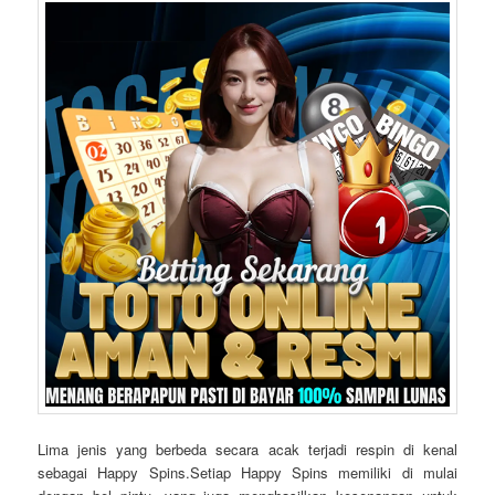
Lima jenis yang berbeda secara acak terjadi respin di kenal
sebagai Happy Spins.Setiap Happy Spins memiliki di mulai