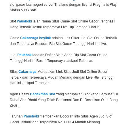
slot gacor luar negeri server Thailand dengan lisensi Pragmatic Play,
Slot88 & PG Soft.
Slot
Paushoki
ialah Nama Situs Game Slot Online Gacor Penghasil
Uang Terbaik Resmi Terpercaya Live Rtp Tertinggi Hari Ini.
Game
Cakarnaga heylink
adalah Link Situs Judi Slot Online Terbaik
dan Terpercaya Bocoran Rtp Slot Gacor Tertinggi Hari Ini Live.
Judi
Paushoki
adalah Daftar Situs Agen Rtp Slot Gacor Online
Tertinggi Hari Ini Resmi Terpercaya Jackpot Terbesar.
Situs
Cakarnaga
Merupakan Link Situs Judi Slot Online Gacor
Terbaik dan Terpercaya Mudah Menang dengan Live Rtp Tertinggi
Hari Ini Jackpot Terbesar.
Agen Resmi
Badakmas Slot
Yang Merupakan Slot Yang Berpusat DI
Dubai Abu Dhabi Yang Telah Berlisensi Dan Di Resmikan Oleh Bang
Zeus..
Taruhan
Paushoki
memberikan Bocoran Info Situs Agen Judi Slot
Gacor Terbaik dan Terpercaya No 1 2024 Mudah Menang.