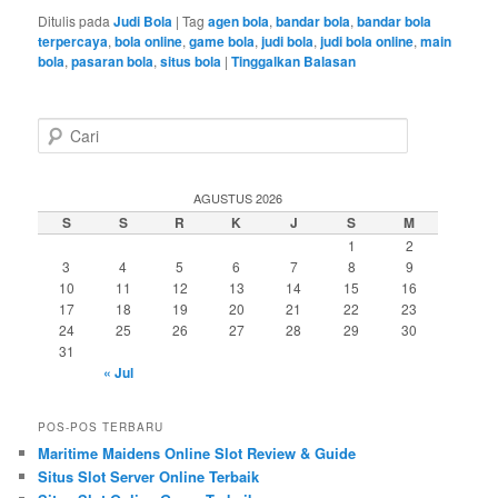
Ditulis pada
Judi Bola
|
Tag
agen bola
,
bandar bola
,
bandar bola
terpercaya
,
bola online
,
game bola
,
judi bola
,
judi bola online
,
main
bola
,
pasaran bola
,
situs bola
|
Tinggalkan Balasan
C
a
r
i
AGUSTUS 2026
S
S
R
K
J
S
M
1
2
3
4
5
6
7
8
9
10
11
12
13
14
15
16
17
18
19
20
21
22
23
24
25
26
27
28
29
30
31
« Jul
POS-POS TERBARU
Maritime Maidens Online Slot Review & Guide
Situs Slot Server Online Terbaik