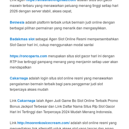
maxwin terbaru yang menawarkan peluang menang tinggi setiap hari
2026 dengan server stabil, akses cepat,
Betnesia
adalah platform terbaik untuk bermain judi online dengan
berbagai pilihan permainan yang menarik dan mengasyikkan.
Badakmas slot
sebagai Agen Slot Online Resmi mempersembahkan
Slot Gacor hari ini, cukup menggunakan modal santai
https://roncoparts.com
merupakan situs slot gacor hari ini dengan
RTP live tertinggi gampang menang yang menjamin setiap user akan
mendapatkan
Cakarnaga
adalah login situs slot online resmi yang menawarkan
pengalaman bermain terbaik bagi para penggemar judi slot
terpercaya akses mudah
Link
Cakarnaga
ialah Agen Judi Game Bo Slot Online Terbaik Promo
Bonus Jackpot Terbesar dan Link Daftar Nama Situs Rtp Slot Gacor
Hari Ini Tertinggi dan Terpercaya 2024 Mudah Menang Indonesia.
Link
http://moorenkosicecream.com/
adalah slot online resmi yang
menyediakan link alternatif untuk akses slot yang lancar dan aman