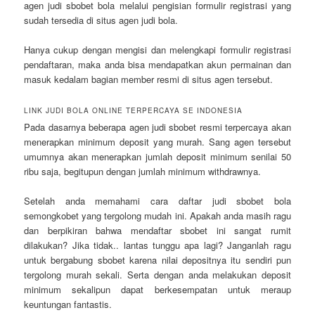
agen judi sbobet bola melalui pengisian formulir registrasi yang
sudah tersedia di situs agen judi bola.
Hanya cukup dengan mengisi dan melengkapi formulir registrasi
pendaftaran, maka anda bisa mendapatkan akun permainan dan
masuk kedalam bagian member resmi di situs agen tersebut.
LINK JUDI BOLA ONLINE TERPERCAYA SE INDONESIA
Pada dasarnya beberapa agen judi sbobet resmi terpercaya akan
menerapkan minimum deposit yang murah. Sang agen tersebut
umumnya akan menerapkan jumlah deposit minimum senilai 50
ribu saja, begitupun dengan jumlah minimum withdrawnya.
Setelah anda memahami cara daftar judi sbobet bola
semongkobet yang tergolong mudah ini. Apakah anda masih ragu
dan berpikiran bahwa mendaftar sbobet ini sangat rumit
dilakukan? Jika tidak.. lantas tunggu apa lagi? Janganlah ragu
untuk bergabung sbobet karena nilai depositnya itu sendiri pun
tergolong murah sekali. Serta dengan anda melakukan deposit
minimum sekalipun dapat berkesempatan untuk meraup
keuntungan fantastis.