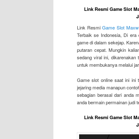
Link Resmi Game Slot Ma
J
Link Resmi
Game Slot Maxw
Terbaik se Indonesia, Di era
game di dalam sekejap. Karena 
putaran cepat. Mungkin kali
sedang viral ini, dikarenakan 
untuk membukanya melalui jari
Game slot online saat ini in
jejaring media manapun contoh
sebagian berasal dari anda m
anda bermain permainan judi te
Link Resmi Game Slot Ma
J