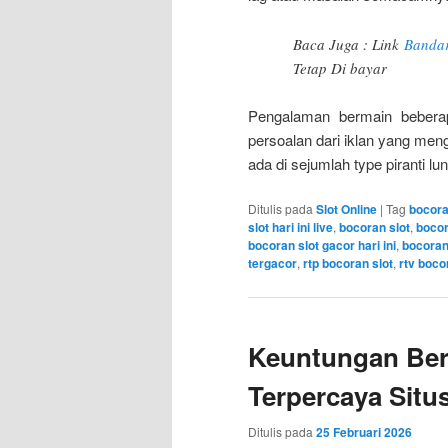
Baca Juga : Link
Bandar
Tetap Di bayar
Pengalaman bermain beberap
persoalan dari iklan yang men
ada di sejumlah type piranti l
Ditulis pada
Slot Online
|
Tag
bocora
slot hari ini live
,
bocoran slot
,
bocor
bocoran slot gacor hari ini
,
bocoran
tergacor
,
rtp bocoran slot
,
rtv boco
Keuntungan Ber
Terpercaya Situs
Ditulis pada
25 Februari 2026