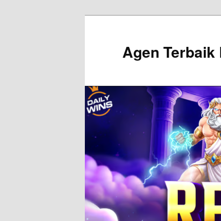
Langsung
Langsung
ke
ke
konten
konten
Agen Terbaik
utama
sekunder