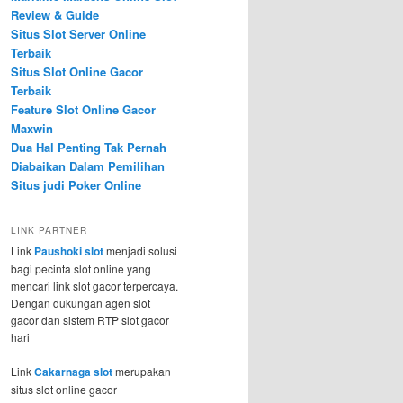
Review & Guide
Situs Slot Server Online
Terbaik
Situs Slot Online Gacor
Terbaik
Feature Slot Online Gacor
Maxwin
Dua Hal Penting Tak Pernah
Diabaikan Dalam Pemilihan
Situs judi Poker Online
LINK PARTNER
Link
Paushoki slot
menjadi solusi
bagi pecinta slot online yang
mencari link slot gacor terpercaya.
Dengan dukungan agen slot
gacor dan sistem RTP slot gacor
hari
Link
Cakarnaga slot
merupakan
situs slot online gacor