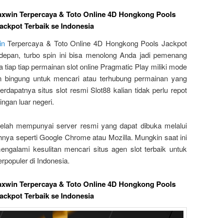
xwin Terpercaya & Toto Online 4D Hongkong Pools
ackpot Terbaik se Indonesia
in
Terpercaya & Toto Online 4D Hongkong Pools Jackpot
 depan, turbo spin ini bisa menolong Anda jadi pemenang
tiap tiap permainan slot online Pragmatic Play miliki mode
an bingung untuk mencari atau terhubung permainan yang
terdapatnya situs slot resmi Slot88 kalian tidak perlu repot
ngan luar negeri.
i telah mempunyai server resmi yang dapat dibuka melalui
nya seperti Google Chrome atau Mozilla. Mungkin saat ini
engalami kesulitan mencari situs agen slot terbaik untuk
rpopuler di Indonesia.
xwin Terpercaya & Toto Online 4D Hongkong Pools
ackpot Terbaik se Indonesia