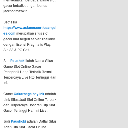
gacor terbaik dengan bonus
jackpot maxwin
Betnesia
https://www.asianescortlosangel
es.com
merupakan situs slot
gacor luar negeri server Thailand
dengan lisensi Pragmatic Play,
Slot88 & PG Soft.
Slot
Paushoki
ialah Nama Situs
Game Slot Online Gacor
Penghasil Uang Terbaik Resmi
Terpercaya Live Rtp Tertinggi Hari
Ini.
Game
Cakarnaga heylink
adalah
Link Situs Judi Slot Online Terbaik
dan Terpercaya Bocoran Rtp Slot
Gacor Tertinggi Hari Ini Live.
Judi
Paushoki
adalah Daftar Situs
Agen Rtp Slot Gacor Online