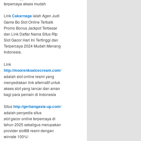
terpercaya akses mudah
Link
Cakarnaga
ialah Agen Judi
Game Bo Slot Online Terbaik
Promo Bonus Jackpot Terbesar
dan Link Daftar Nama Situs Rtp
Slot Gacor Hari Ini Tertinggi dan
Terpercaya 2024 Mudah Menang
Indonesia.
Link
http://moorenkosicecream.com/
adalah slot online resmi yang
menyediakan link alternatif untuk
akses slot yang lancar dan aman
bagi para pemain di Indonesia
Situs
http://gerbangasia-up.com/
adalah penyedia situs
slot
gacor
online
terpercaya di
tahun 2025 sekaligus merupakan
provider slot88 resmi dengan
winrate 100%!