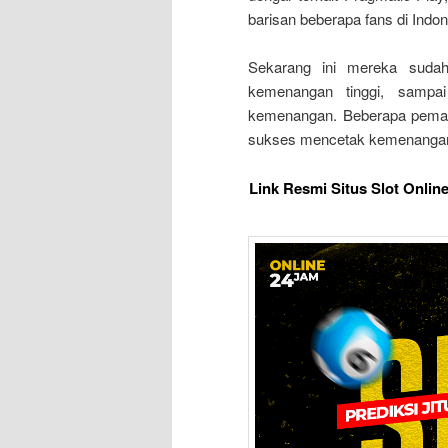
barisan beberapa fans di Indon
Sekarang ini mereka sudah 
kemenangan tinggi, samp
kemenangan. Beberapa pemain
sukses mencetak kemenangan
Link Resmi Situs Slot Onlin