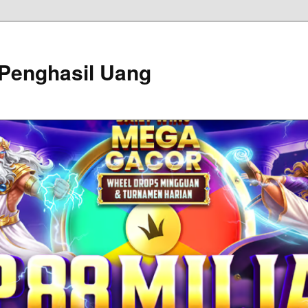
 Penghasil Uang