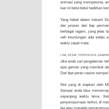
animasi yang mempesona, anda 
luar ini betul-betul hadirkan ke
Yang hebat dalam industri iG
dan proses dari tiap permain
berbagai ragam, yang jelas t
raih keuntungan ada selalu s
waktu cepat mata.
LINK RESMI TERPERCAYA GAMPAN
Jika anda cari pengalaman ter
opsi games yang memikat dan 
Dari tipe peran casino sampai 
Slot yang di siapkan oleh 
Sampai anda bisa memercayai
sepanjang waktu lama. Sel
penyempurnaan terkini, di man
lag atau masalah semacamny