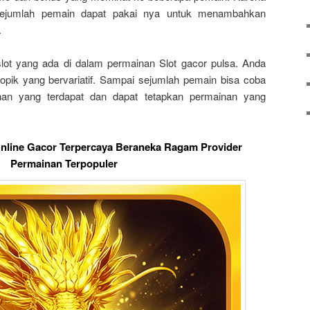
ejumlah pemain dapat pakai nya untuk menambahkan
.
ot yang ada di dalam permainan Slot gacor pulsa. Anda
pik yang bervariatif. Sampai sejumlah pemain bisa coba
nan yang terdapat dan dapat tetapkan permainan yang
Online Gacor Terpercaya Beraneka Ragam Provider
Permainan Terpopuler