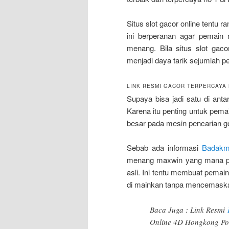
Situs slot gacor online tentu r
ini berperanan agar pemain 
menang. Bila situs slot gac
menjadi daya tarik sejumlah p
LINK RESMI GACOR TERPERCAYA
Supaya bisa jadi satu di anta
Karena itu penting untuk pemai
besar pada mesin pencarian g
Sebab ada informasi
Badakm
menang maxwin yang mana pan
asli. Ini tentu membuat pema
di mainkan tanpa mencemaska
Baca Juga : Link Resmi
Online 4D Hongkong Poo