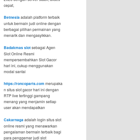
cepat,
Betnesia
adalah platform terbaik
untuk bermain judi online dengan
berbagai pilihan permainan yang
menarik dan mengasyikkan.
Badakmas slot
sebagai Agen
Slot Online Resmi
mempersembahkan Slot Gacor
hari ini, cukup menggunakan
modal santai
https://roncoparts.com
merupaka
n situs slot gacor hari ini dengan
RTP live tertinggi gampang
menang yang menjamin setiap
user akan mendapatkan
Cakarnaga
adalah login situs slot
online resmi yang menawarkan
pengalaman bermain terbaik bagi
para penggemar judi slot