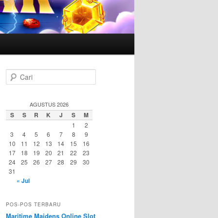
C
a
r
i
AGUSTUS 2026
S
S
R
K
J
S
M
1
2
3
4
5
6
7
8
9
10
11
12
13
14
15
16
17
18
19
20
21
22
23
24
25
26
27
28
29
30
31
« Jul
POS-POS TERBARU
Maritime Maidens Online Slot