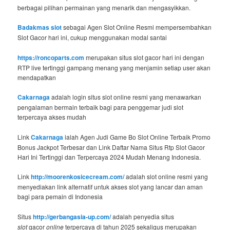
berbagai pilihan permainan yang menarik dan mengasyikkan.
Badakmas slot
sebagai Agen Slot Online Resmi mempersembahkan
Slot Gacor hari ini, cukup menggunakan modal santai
https://roncoparts.com
merupakan situs slot gacor hari ini dengan
RTP live tertinggi gampang menang yang menjamin setiap user akan
mendapatkan
Cakarnaga
adalah login situs slot online resmi yang menawarkan
pengalaman bermain terbaik bagi para penggemar judi slot
terpercaya akses mudah
Link
Cakarnaga
ialah Agen Judi Game Bo Slot Online Terbaik Promo
Bonus Jackpot Terbesar dan Link Daftar Nama Situs Rtp Slot Gacor
Hari Ini Tertinggi dan Terpercaya 2024 Mudah Menang Indonesia.
Link
http://moorenkosicecream.com/
adalah slot online resmi yang
menyediakan link alternatif untuk akses slot yang lancar dan aman
bagi para pemain di Indonesia
Situs
http://gerbangasia-up.com/
adalah penyedia situs
slot
gacor
online
terpercaya di tahun 2025 sekaligus merupakan