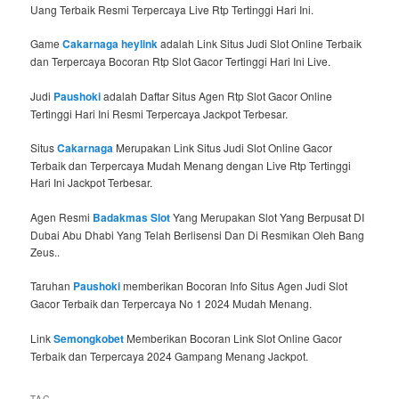
Uang Terbaik Resmi Terpercaya Live Rtp Tertinggi Hari Ini.
Game
Cakarnaga heylink
adalah Link Situs Judi Slot Online Terbaik
dan Terpercaya Bocoran Rtp Slot Gacor Tertinggi Hari Ini Live.
Judi
Paushoki
adalah Daftar Situs Agen Rtp Slot Gacor Online
Tertinggi Hari Ini Resmi Terpercaya Jackpot Terbesar.
Situs
Cakarnaga
Merupakan Link Situs Judi Slot Online Gacor
Terbaik dan Terpercaya Mudah Menang dengan Live Rtp Tertinggi
Hari Ini Jackpot Terbesar.
Agen Resmi
Badakmas Slot
Yang Merupakan Slot Yang Berpusat DI
Dubai Abu Dhabi Yang Telah Berlisensi Dan Di Resmikan Oleh Bang
Zeus..
Taruhan
Paushoki
memberikan Bocoran Info Situs Agen Judi Slot
Gacor Terbaik dan Terpercaya No 1 2024 Mudah Menang.
Link
Semongkobet
Memberikan Bocoran Link Slot Online Gacor
Terbaik dan Terpercaya 2024 Gampang Menang Jackpot.
TAG