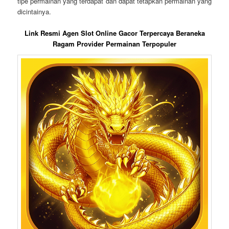
tipe permainan yang terdapat dan dapat tetapkan permainan yang
dicintainya.
Link Resmi Agen Slot Online Gacor Terpercaya Beraneka
Ragam Provider Permainan Terpopuler