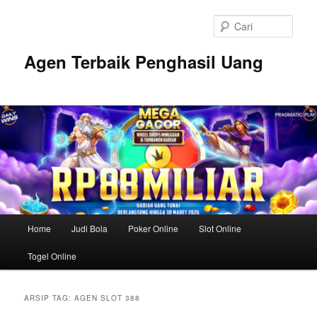
Langsung
Langsung
ke
ke
Cari
konten
konten
utama
sekunder
Agen Terbaik Penghasil Uang
Menu
Home
Judi Bola
Poker Online
Slot Online
utama
Togel Online
ARSIP TAG:
AGEN SLOT 388