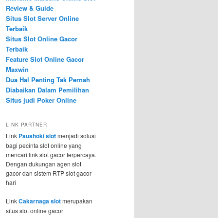
Review & Guide
Situs Slot Server Online
Terbaik
Situs Slot Online Gacor
Terbaik
Feature Slot Online Gacor
Maxwin
Dua Hal Penting Tak Pernah
Diabaikan Dalam Pemilihan
Situs judi Poker Online
LINK PARTNER
Link
Paushoki slot
menjadi solusi
bagi pecinta slot online yang
mencari link slot gacor terpercaya.
Dengan dukungan agen slot
gacor dan sistem RTP slot gacor
hari
Link
Cakarnaga slot
merupakan
situs slot online gacor