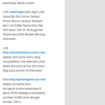
terpercaya akses mudah
Link
Cakarnaga
ialah Agen Judi
Game Bo Slot Online Terbaik
Promo Bonus Jackpot Terbesar
dan Link Daftar Nama Situs Rtp
Slot Gacor Hari Ini Tertinggi dan
Terpercaya 2024 Mudah Menang
Indonesia.
Link
http://moorenkosicecream.com/
adalah slot online resmi yang
menyediakan link alternatif untuk
akses slot yang lancar dan aman
bagi para pemain di Indonesia
Situs
http://gerbangasia-up.com/
adalah penyedia situs
slot
gacor
online
terpercaya di
tahun 2025 sekaligus merupakan
provider slot88 resmi dengan
winrate 100%!