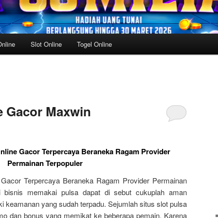
nline
Slot Online
Togel Online
ne Gacor Maxwin
Online Gacor Terpercaya Beraneka Ragam Provider
Permainan Terpopuler
Gacor Terpercaya Beraneka Ragam Provider Permainan
si bisnis memakai pulsa dapat di sebut cukuplah aman
iki keamanan yang sudah terpadu. Sejumlah situs slot pulsa
mo dan bonus yang memikat ke beberapa pemain. Karena