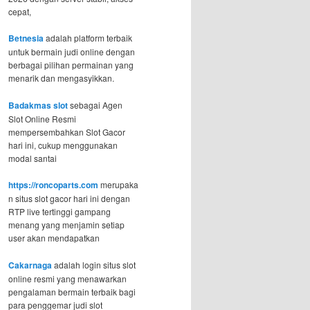
cepat,
Betnesia
adalah platform terbaik
untuk bermain judi online dengan
berbagai pilihan permainan yang
menarik dan mengasyikkan.
Badakmas slot
sebagai Agen
Slot Online Resmi
mempersembahkan Slot Gacor
hari ini, cukup menggunakan
modal santai
https://roncoparts.com
merupaka
n situs slot gacor hari ini dengan
RTP live tertinggi gampang
menang yang menjamin setiap
user akan mendapatkan
Cakarnaga
adalah login situs slot
online resmi yang menawarkan
pengalaman bermain terbaik bagi
para penggemar judi slot