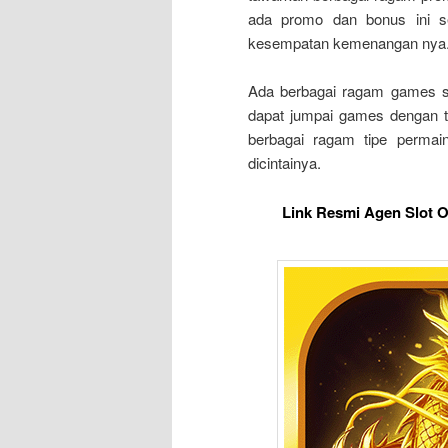
ada promo dan bonus ini s
kesempatan kemenangan nya
Ada berbagai ragam games sl
dapat jumpai games dengan to
berbagai ragam tipe permai
dicintainya.
Link Resmi Agen Slot 