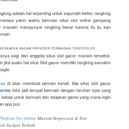
angking adalah hal terpenting untuk sejumlah bettor, rangking
merasa yakin waktu bermain situs slot online gampang
or maxwin mempunyai rangking besar karena itu itu kan
emain.
 BERANEKA RAGAM PROVIDER PERMAINAN TERPOPULER
ranya segi dari anggota situs slot gacor maxwin tersebut.
n jika suatu hal situs Slot gacor memiliki rangking semakin
oogle.
as
di atas membuat pemain kenali, bila situs slot gacor
tas bisa jadi tempat bermain dengan taruhan type uang
in bebas untuk bermain dan tetapkan game yang mana ingin
n apa pun.
Platform Slot Online
Maxwin Terpercaya & Toto
ls Jackpot Terbaik