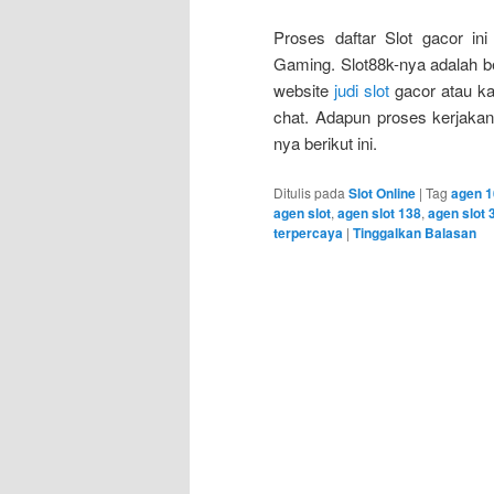
Proses daftar Slot gacor in
Gaming. Slot88k-nya adalah ber
website
judi slot
gacor atau ka
chat. Adapun proses kerjakan
nya berikut ini.
Ditulis pada
Slot Online
|
Tag
agen 1
agen slot
,
agen slot 138
,
agen slot 
terpercaya
|
Tinggalkan Balasan