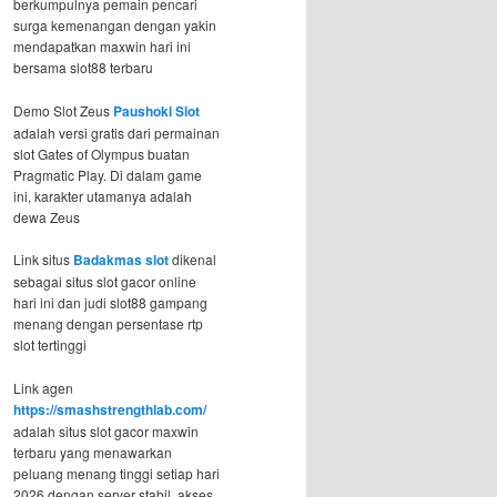
berkumpulnya pemain pencari
surga kemenangan dengan yakin
mendapatkan maxwin hari ini
bersama slot88 terbaru
Demo Slot Zeus
Paushoki Slot
adalah versi gratis dari permainan
slot Gates of Olympus buatan
Pragmatic Play. Di dalam game
ini, karakter utamanya adalah
dewa Zeus
Link situs
Badakmas slot
dikenal
sebagai situs slot gacor online
hari ini dan judi slot88 gampang
menang dengan persentase rtp
slot tertinggi
Link agen
https://smashstrengthlab.com/
adalah situs slot gacor maxwin
terbaru yang menawarkan
peluang menang tinggi setiap hari
2026 dengan server stabil, akses