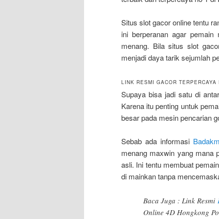
Situs slot gacor online tentu r
ini berperanan agar pemain 
menang. Bila situs slot gac
menjadi daya tarik sejumlah p
LINK RESMI GACOR TERPERCAYA
Supaya bisa jadi satu di anta
Karena itu penting untuk pemai
besar pada mesin pencarian g
Sebab ada informasi
Badakm
menang maxwin yang mana pan
asli. Ini tentu membuat pema
di mainkan tanpa mencemaska
Baca Juga : Link Resmi
Online 4D Hongkong Poo