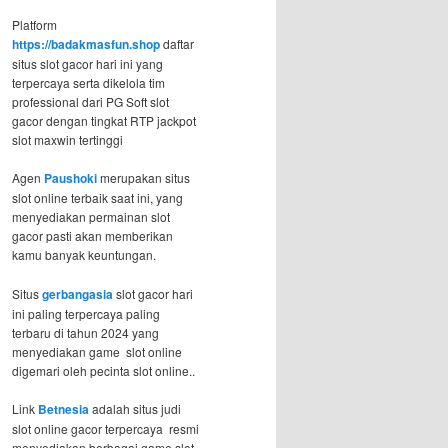
Platform
https://badakmasfun.shop
daftar
situs slot gacor hari ini yang
terpercaya serta dikelola tim
professional dari PG Soft slot
gacor dengan tingkat RTP jackpot
slot maxwin tertinggi
Agen
Paushoki
merupakan situs
slot online terbaik saat ini, yang
menyediakan permainan slot
gacor pasti akan memberikan
kamu banyak keuntungan.
Situs
gerbangasia
slot gacor hari
ini paling terpercaya paling
terbaru di tahun 2024 yang
menyediakan game slot online
digemari oleh pecinta slot online..
Link
Betnesia
adalah situs judi
slot online gacor terpercaya resmi
menyediakan berbagai game slot