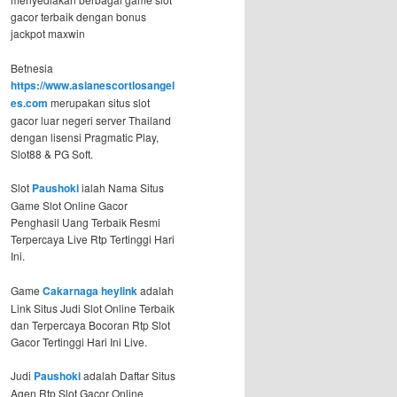
gacor terbaik dengan bonus
jackpot maxwin
Betnesia
https://www.asianescortlosangel
es.com
merupakan situs slot
gacor luar negeri server Thailand
dengan lisensi Pragmatic Play,
Slot88 & PG Soft.
Slot
Paushoki
ialah Nama Situs
Game Slot Online Gacor
Penghasil Uang Terbaik Resmi
Terpercaya Live Rtp Tertinggi Hari
Ini.
Game
Cakarnaga heylink
adalah
Link Situs Judi Slot Online Terbaik
dan Terpercaya Bocoran Rtp Slot
Gacor Tertinggi Hari Ini Live.
Judi
Paushoki
adalah Daftar Situs
Agen Rtp Slot Gacor Online