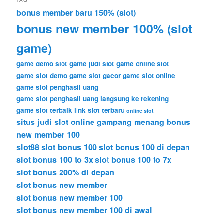
bonus member baru 150% (slot)
bonus new member 100% (slot
game)
game demo slot
game judi slot
game online slot
game slot demo
game slot gacor
game slot online
game slot penghasil uang
game slot penghasil uang langsung ke rekening
game slot terbaik
link slot terbaru
online slot
situs judi slot online gampang menang bonus
new member 100
slot88
slot bonus 100
slot bonus 100 di depan
slot bonus 100 to 3x
slot bonus 100 to 7x
slot bonus 200% di depan
slot bonus new member
slot bonus new member 100
slot bonus new member 100 di awal