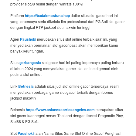
provider slot88 resmi dengan winrate 100%!
Platform
https://badakmasfun.shop
daftar situs slot gacor hari ini
yang terpercaya serta dikelola tim professional dari PG Soft slot gacor
dengan tingkat RTP jackpot slot maxwin tertinggi
Agen
Paushoki
merupakan situs slot online terbaik saat ini, yang
menyediakan permainan slot gacor pasti akan memberikan kamu
banyak keuntungan.
Situs
gerbangasia
slot gacor hari ini paling terpercaya paling terbaru
di tahun 2024 yang menyediakan game slot online digemari oleh
pecinta slot online..
Link
Betnesia
adalah situs judi slot online gacor terpercaya resmi
menyediakan berbagai game slot gacor terbaik dengan bonus
jackpot maxwin
Betnesia
https://www.asianescortlosangeles.com
merupakan situs
slot gacor luar negeri server Thailand dengan lisensi Pragmatic Play,
Slot88 & PG Soft.
Slot
Paushoki
ialah Nama Situs Game Slot Online Gacor Penghasil