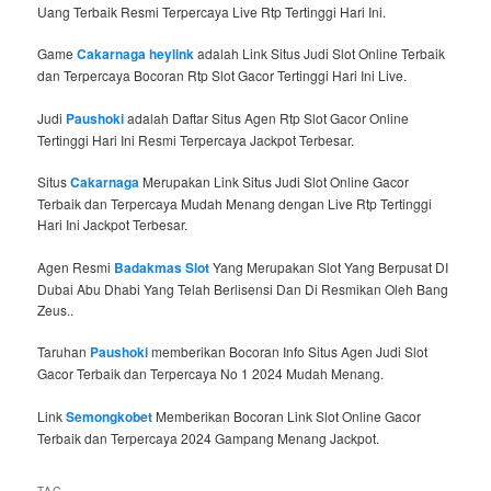
Uang Terbaik Resmi Terpercaya Live Rtp Tertinggi Hari Ini.
Game
Cakarnaga heylink
adalah Link Situs Judi Slot Online Terbaik
dan Terpercaya Bocoran Rtp Slot Gacor Tertinggi Hari Ini Live.
Judi
Paushoki
adalah Daftar Situs Agen Rtp Slot Gacor Online
Tertinggi Hari Ini Resmi Terpercaya Jackpot Terbesar.
Situs
Cakarnaga
Merupakan Link Situs Judi Slot Online Gacor
Terbaik dan Terpercaya Mudah Menang dengan Live Rtp Tertinggi
Hari Ini Jackpot Terbesar.
Agen Resmi
Badakmas Slot
Yang Merupakan Slot Yang Berpusat DI
Dubai Abu Dhabi Yang Telah Berlisensi Dan Di Resmikan Oleh Bang
Zeus..
Taruhan
Paushoki
memberikan Bocoran Info Situs Agen Judi Slot
Gacor Terbaik dan Terpercaya No 1 2024 Mudah Menang.
Link
Semongkobet
Memberikan Bocoran Link Slot Online Gacor
Terbaik dan Terpercaya 2024 Gampang Menang Jackpot.
TAG