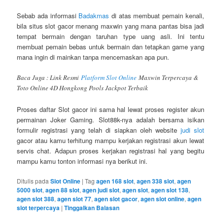
Sebab ada informasi
Badakmas
di atas membuat pemain kenali,
bila situs slot gacor menang maxwin yang mana pantas bisa jadi
tempat bermain dengan taruhan type uang asli. Ini tentu
membuat pemain bebas untuk bermain dan tetapkan game yang
mana ingin di mainkan tanpa mencemaskan apa pun.
Baca Juga : Link Resmi
Platform Slot Online
Maxwin Terpercaya &
Toto Online 4D Hongkong Pools Jackpot Terbaik
Proses daftar Slot gacor ini sama hal lewat proses register akun
permainan Joker Gaming. Slot88k-nya adalah bersama isikan
formulir registrasi yang telah di siapkan oleh website
judi slot
gacor atau kamu terhitung mampu kerjakan registrasi akun lewat
servis chat. Adapun proses kerjakan registrasi hal yang begitu
mampu kamu tonton informasi nya berikut ini.
Ditulis pada
Slot Online
|
Tag
agen 168 slot
,
agen 338 slot
,
agen
5000 slot
,
agen 88 slot
,
agen judi slot
,
agen slot
,
agen slot 138
,
agen slot 388
,
agen slot 77
,
agen slot gacor
,
agen slot online
,
agen
slot terpercaya
|
Tinggalkan Balasan