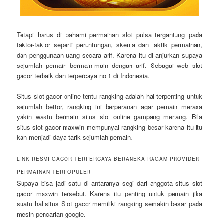
Tetapi harus di pahami permainan slot pulsa tergantung pada
faktor-faktor seperti peruntungan, skema dan taktik permainan,
dan penggunaan uang secara arif. Karena itu di anjurkan supaya
sejumlah pemain bermain-main dengan arif. Sebagai web slot
gacor terbaik dan terpercaya no 1 di Indonesia.
Situs slot gacor online tentu rangking adalah hal terpenting untuk
sejumlah bettor, rangking ini berperanan agar pemain merasa
yakin waktu bermain situs slot online gampang menang. Bila
situs slot gacor maxwin mempunyai rangking besar karena itu itu
kan menjadi daya tarik sejumlah pemain.
LINK RESMI GACOR TERPERCAYA BERANEKA RAGAM PROVIDER
PERMAINAN TERPOPULER
Supaya bisa jadi satu di antaranya segi dari anggota situs slot
gacor maxwin tersebut. Karena itu penting untuk pemain jika
suatu hal situs Slot gacor memiliki rangking semakin besar pada
mesin pencarian google.