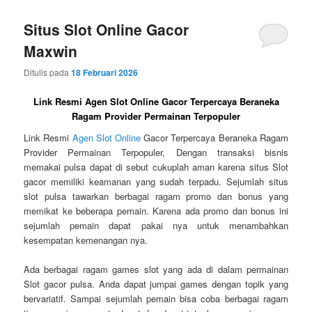
Situs Slot Online Gacor
Maxwin
Ditulis pada
18 Februari 2026
Link Resmi Agen Slot Online Gacor Terpercaya Beraneka
Ragam Provider Permainan Terpopuler
Link Resmi
Agen Slot Online
Gacor Terpercaya Beraneka Ragam
Provider Permainan Terpopuler, Dengan transaksi bisnis
memakai pulsa dapat di sebut cukuplah aman karena situs Slot
gacor memiliki keamanan yang sudah terpadu. Sejumlah situs
slot pulsa tawarkan berbagai ragam promo dan bonus yang
memikat ke beberapa pemain. Karena ada promo dan bonus ini
sejumlah pemain dapat pakai nya untuk menambahkan
kesempatan kemenangan nya.
Ada berbagai ragam games slot yang ada di dalam permainan
Slot gacor pulsa. Anda dapat jumpai games dengan topik yang
bervariatif. Sampai sejumlah pemain bisa coba berbagai ragam