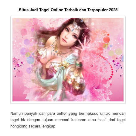
Situs Judi Togel Online Terbaik dan Terpopuler 2025
Namun banyak dari para bettor yang bermaksud untuk mencari
togel hk dengan tujuan mencari keluaran atau hasil dari togel
hongkong secara lengkap