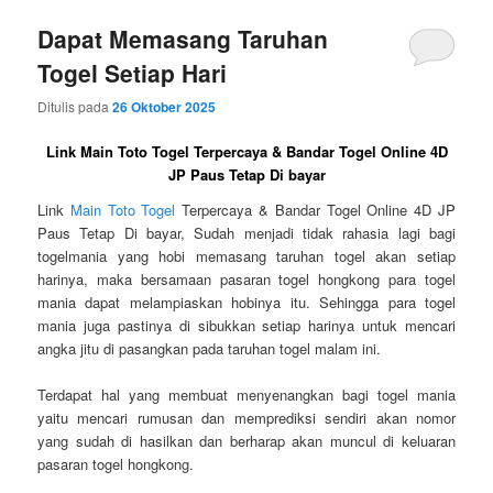
Dapat Memasang Taruhan
Togel Setiap Hari
Ditulis pada
26 Oktober 2025
Link Main Toto Togel Terpercaya & Bandar Togel Online 4D
JP Paus Tetap Di bayar
Link
Main Toto Togel
Terpercaya & Bandar Togel Online 4D JP
Paus Tetap Di bayar, Sudah menjadi tidak rahasia lagi bagi
togelmania yang hobi memasang taruhan togel akan setiap
harinya, maka bersamaan pasaran togel hongkong para togel
mania dapat melampiaskan hobinya itu. Sehingga para togel
mania juga pastinya di sibukkan setiap harinya untuk mencari
angka jitu di pasangkan pada taruhan togel malam ini.
Terdapat hal yang membuat menyenangkan bagi togel mania
yaitu mencari rumusan dan memprediksi sendiri akan nomor
yang sudah di hasilkan dan berharap akan muncul di keluaran
pasaran togel hongkong.