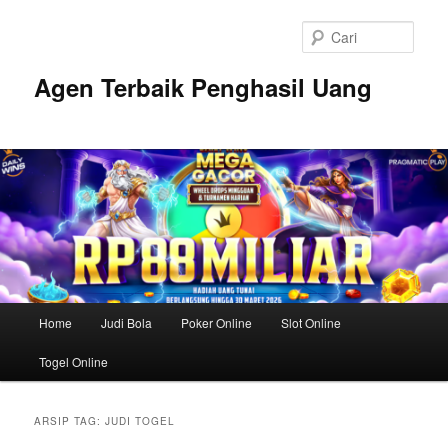
Langsung
Langsung
ke
ke
Cari
konten
konten
utama
sekunder
Agen Terbaik Penghasil Uang
Menu
Home
Judi Bola
Poker Online
Slot Online
utama
Togel Online
ARSIP TAG:
JUDI TOGEL