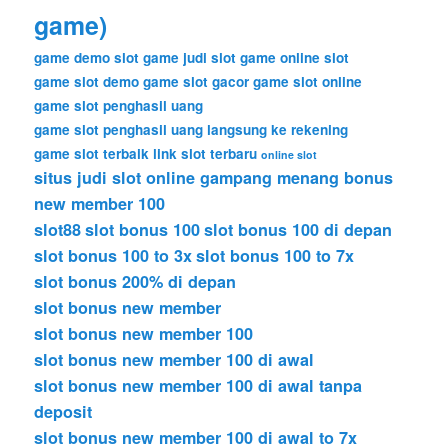
game)
game demo slot
game judi slot
game online slot
game slot demo
game slot gacor
game slot online
game slot penghasil uang
game slot penghasil uang langsung ke rekening
game slot terbaik
link slot terbaru
online slot
situs judi slot online gampang menang bonus
new member 100
slot88
slot bonus 100
slot bonus 100 di depan
slot bonus 100 to 3x
slot bonus 100 to 7x
slot bonus 200% di depan
slot bonus new member
slot bonus new member 100
slot bonus new member 100 di awal
slot bonus new member 100 di awal tanpa
deposit
slot bonus new member 100 di awal to 7x