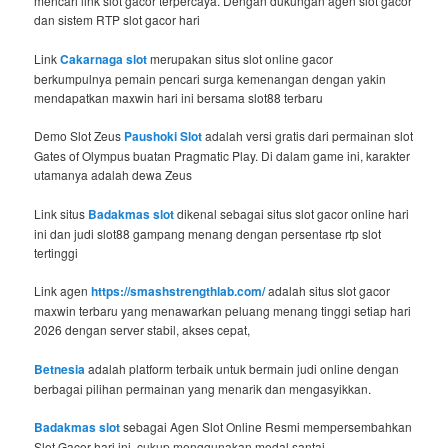
mencari link slot gacor terpercaya. Dengan dukungan agen slot gacor
dan sistem RTP slot gacor hari
Link
Cakarnaga slot
merupakan situs slot online gacor
berkumpulnya pemain pencari surga kemenangan dengan yakin
mendapatkan maxwin hari ini bersama slot88 terbaru
Demo Slot Zeus
Paushoki Slot
adalah versi gratis dari permainan slot
Gates of Olympus buatan Pragmatic Play. Di dalam game ini, karakter
utamanya adalah dewa Zeus
Link situs
Badakmas slot
dikenal sebagai situs slot gacor online hari
ini dan judi slot88 gampang menang dengan persentase rtp slot
tertinggi
Link agen
https://smashstrengthlab.com/
adalah situs slot gacor
maxwin terbaru yang menawarkan peluang menang tinggi setiap hari
2026 dengan server stabil, akses cepat,
Betnesia
adalah platform terbaik untuk bermain judi online dengan
berbagai pilihan permainan yang menarik dan mengasyikkan.
Badakmas slot
sebagai Agen Slot Online Resmi mempersembahkan
Slot Gacor hari ini, cukup menggunakan modal santai