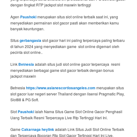
dengan tingkat RTP jackpot slot maxwin tertinggi
Agen
Paushoki
merupakan situs slot online terbaik saat ini, yang
menyediakan permainan slot gacor pasti akan memberikan kamu
banyak keuntungan.
Situs
gerbangasia
slot gacor hari ini paling terpercaya paling terbaru
di tahun 2024 yang menyediakan game slot online digemari oleh
pecinta slot online..
Link
Betnesia
adalah situs judi slot online gacor terpercaya resmi
menyediakan berbagai game slot gacor terbaik dengan bonus
jackpot maxwin
Betnesia
https://www.asianescortlosangeles.com
merupakan situs
slot gacor luar negeri server Thailand dengan lisensi Pragmatic Play,
Slot88 & PG Soft.
Slot
Paushoki
ialah Nama Situs Game Slot Online Gacor Penghasil
Uang Terbaik Resmi Terpercaya Live Rtp Tertinggi Hari Ini.
Game
Cakarnaga heylink
adalah Link Situs Judi Slot Online Terbaik
dan Terpercaya Bocoran Rtp Slot Gacor Tertinggi Hari Ini Live.