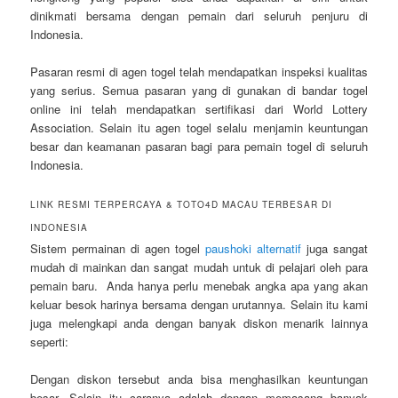
dinikmati bersama dengan pemain dari seluruh penjuru di
Indonesia.
Pasaran resmi di agen togel telah mendapatkan inspeksi kualitas
yang serius. Semua pasaran yang di gunakan di bandar togel
online ini telah mendapatkan sertifikasi dari World Lottery
Association. Selain itu agen togel selalu menjamin keuntungan
besar dan keamanan pasaran bagi para pemain togel di seluruh
Indonesia.
LINK RESMI TERPERCAYA & TOTO4D MACAU TERBESAR DI
INDONESIA
Sistem permainan di agen togel
paushoki alternatif
juga sangat
mudah di mainkan dan sangat mudah untuk di pelajari oleh para
pemain baru. Anda hanya perlu menebak angka apa yang akan
keluar besok harinya bersama dengan urutannya. Selain itu kami
juga melengkapi anda dengan banyak diskon menarik lainnya
seperti:
Dengan diskon tersebut anda bisa menghasilkan keuntungan
besar. Selain itu caranya adalah dengan memasang banyak