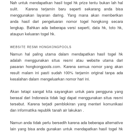
Nah untuk mendapatkan hasil togel hk prize tentu bukan lah hal
sulit. Karena terjamin baru seperti sekarang anda bisa
menggunakan layanan daring. Yang mana akan memberikan
anda hasil dari pengeluaran nomor togel hongkong secara
lengkap. Bahkan ada beberapa versi seperti, data hk, toto hk,
ataupun keluaran togel hk.
WEBSITE RESMI HONGKONGPOOLS
Namun hal paling utama dalam mendapatkan hasil togel hk
adalah menggunakan situs resmi atau website utama dari
pasaran hongkongpools.com. Karena semua nomor yang akan
result malam ini pasti sudah 100% terjamin original tanpa ada
kesalahan dalam mengeluarkan nomor hari ini.
Akan tetapi sangat kita sayangkan untuk para pengguna yang
berasal dari Indonesia tidak lagi dapat menggunakan situs resmi
tersebut. Karena terjadi pemblokiran yang menteri komunikasi
dan informatika republik tanah air lakukan .
Namun anda tidak perlu bersedih karena ada beberapa alternative
lain yang bisa anda gunakan untuk mendapatkan hasil togel hk