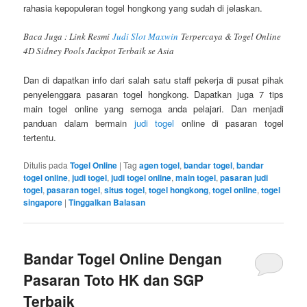
rahasia kepopuleran togel hongkong yang sudah di jelaskan.
Baca Juga : Link Resmi
Judi Slot Maxwin
Terpercaya & Togel Online
4D Sidney Pools Jackpot Terbaik se Asia
Dan di dapatkan info dari salah satu staff pekerja di pusat pihak
penyelenggara pasaran togel hongkong. Dapatkan juga 7 tips
main togel online yang semoga anda pelajari. Dan menjadi
panduan dalam bermain
judi togel
online di pasaran togel
tertentu.
Ditulis pada
Togel Online
|
Tag
agen togel
,
bandar togel
,
bandar
togel online
,
judi togel
,
judi togel online
,
main togel
,
pasaran judi
togel
,
pasaran togel
,
situs togel
,
togel hongkong
,
togel online
,
togel
singapore
|
Tinggalkan Balasan
Bandar Togel Online Dengan
Pasaran Toto HK dan SGP
Terbaik