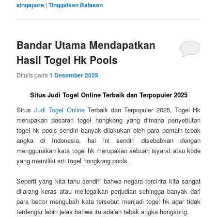
singapore
|
Tinggalkan Balasan
Bandar Utama Mendapatkan
Hasil Togel Hk Pools
Ditulis pada
1 Desember 2025
Situs Judi Togel Online Terbaik dan Terpopuler 2025
Situs
Judi Togel Online
Terbaik dan Terpopuler 2025, Togel Hk
merupakan pasaran togel hongkong yang dimana penyebutan
togel hk pools sendiri banyak dilakukan oleh para pemain tebak
angka di Indonesia, hal ini sendiri disebabkan dengan
menggunakan kata togel hk merupakan sebuah isyarat atau kode
yang memiliki arti togel hongkong pools.
Seperti yang kita tahu sendiri bahwa negara tercinta kita sangat
dilarang keras atau meilegalkan perjudian sehingga banyak dari
para bettor mengubah kata tersebut menjadi togel hk agar tidak
terdengar lebih jelas bahwa itu adalah tebak angka hongkong.