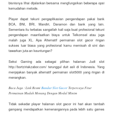
bisnisnya lihai dijalankan bersama mengfungsikan beberapa opsi
kemudahan metode.
Player dapat tekuni pengaplikasian pengendapan pakai bank
BCA, BNI, BRI, Mandiri, Danamon dan bank yang lain.
Sementara itu terbatas sangatlah kali saja buat profesional tekuni
pengendapan maanfaatkan biaya untuk Telkomsel atau juga
malah juga XL. Apa Alternatif permainan slot gacor ringan
sukses luar biasa yang profesional kamu memisah di sini dan
tawarkan juta-an keuntungan?
Seksi Gaming ada sebagai pilihan halaman Judi slot
http://bortziriakzabor.com/ terunggul duit asli di Indonesia. Yang
menjajakan banyak alternatif permainan slot5000 yang ringan di
menangkan.
Baca Juga : Link Resmi
Bandar Slot Gacor
Terpercaya Fitur
Permainan Mudah Menang Dengan Modal Minim
Tidak sekedar player halaman slot gacor ini hari akan tambah
gampang mendapatkan kemenangannya pada lebih satu games