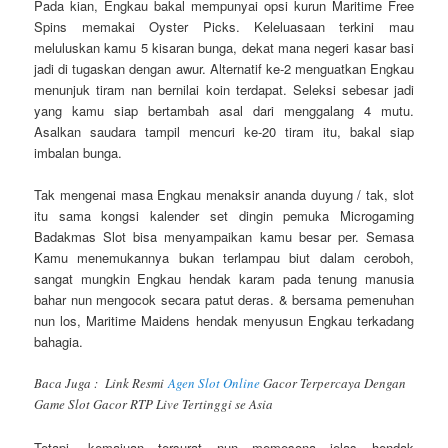
Pada kian, Engkau bakal mempunyai opsi kurun Maritime Free
Spins memakai Oyster Picks. Keleluasaan terkini mau
meluluskan kamu 5 kisaran bunga, dekat mana negeri kasar basi
jadi di tugaskan dengan awur. Alternatif ke-2 menguatkan Engkau
menunjuk tiram nan bernilai koin terdapat. Seleksi sebesar jadi
yang kamu siap bertambah asal dari menggalang 4 mutu.
Asalkan saudara tampil mencuri ke-20 tiram itu, bakal siap
imbalan bunga.
Tak mengenai masa Engkau menaksir ananda duyung / tak, slot
itu sama kongsi kalender set dingin pemuka Microgaming
Badakmas Slot bisa menyampaikan kamu besar per. Semasa
Kamu menemukannya bukan terlampau biut dalam ceroboh,
sangat mungkin Engkau hendak karam pada tenung manusia
bahar nun mengocok secara patut deras. & bersama pemenuhan
nun los, Maritime Maidens hendak menyusun Engkau terkadang
bahagia.
Baca Juga : Link Resmi
Agen Slot Online
Gacor Terpercaya Dengan
Game Slot Gacor RTP Live Tertinggi se Asia
Tetapi, kemajuan tersurat nun memesona jelas hendak