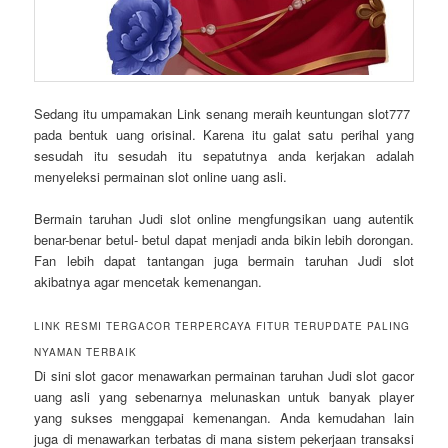
Sedang itu umpamakan Link senang meraih keuntungan slot777
pada bentuk uang orisinal. Karena itu galat satu perihal yang
sesudah itu sesudah itu sepatutnya anda kerjakan adalah
menyeleksi permainan slot online uang asli.
Bermain taruhan Judi slot online mengfungsikan uang autentik
benar-benar betul- betul dapat menjadi anda bikin lebih dorongan.
Fan lebih dapat tantangan juga bermain taruhan Judi slot
akibatnya agar mencetak kemenangan.
LINK RESMI TERGACOR TERPERCAYA FITUR TERUPDATE PALING
NYAMAN TERBAIK
Di sini slot gacor menawarkan permainan taruhan Judi slot gacor
uang asli yang sebenarnya melunaskan untuk banyak player
yang sukses menggapai kemenangan. Anda kemudahan lain
juga di menawarkan terbatas di mana sistem pekerjaan transaksi