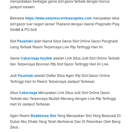
menyediakan berbagai game slot gacor terbaik dengan bonus
jackpot maxwin
Betnesia
https://www.asianescortlosangeles.com
merupakan situs
slot gacor luar negeri server Thailand dengan lisensi Pragmatic Play,
Slot88 & PG Soft.
Slot
Paushoki
ialah Nama Situs Game Slot Online Gacor Penghasil
Uang Terbaik Resmi Terpercaya Live Rtp Tertinggi Hari Ini.
Game
Cakarnaga heylink
adalah Link Situs Judi Slot Online Terbaik
dan Terpercaya Bocoran Rtp Slot Gacor Tertinggi Hari Ini Live.
Judi
Paushoki
adalah Daftar Situs Agen Rtp Slot Gacor Online
Tertinggi Hari Ini Resmi Terpercaya Jackpot Terbesar.
Situs
Cakarnaga
Merupakan Link Situs Judi Slot Online Gacor
Terbaik dan Terpercaya Mudah Menang dengan Live Rtp Tertinggi
Hari Ini Jackpot Terbesar.
Agen Resmi
Badakmas Slot
Yang Merupakan Slot Yang Berpusat DI
Dubai Abu Dhabi Yang Telah Berlisensi Dan Di Resmikan Oleh Bang
Zeus..