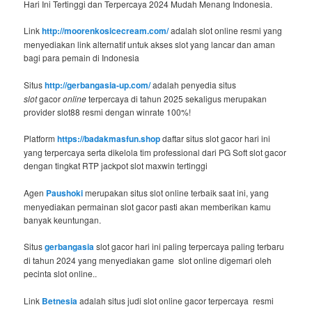
Hari Ini Tertinggi dan Terpercaya 2024 Mudah Menang Indonesia.
Link
http://moorenkosicecream.com/
adalah slot online resmi yang
menyediakan link alternatif untuk akses slot yang lancar dan aman
bagi para pemain di Indonesia
Situs
http://gerbangasia-up.com/
adalah penyedia situs
slot
gacor
online
terpercaya di tahun 2025 sekaligus merupakan
provider slot88 resmi dengan winrate 100%!
Platform
https://badakmasfun.shop
daftar situs slot gacor hari ini
yang terpercaya serta dikelola tim professional dari PG Soft slot gacor
dengan tingkat RTP jackpot slot maxwin tertinggi
Agen
Paushoki
merupakan situs slot online terbaik saat ini, yang
menyediakan permainan slot gacor pasti akan memberikan kamu
banyak keuntungan.
Situs
gerbangasia
slot gacor hari ini paling terpercaya paling terbaru
di tahun 2024 yang menyediakan game slot online digemari oleh
pecinta slot online..
Link
Betnesia
adalah situs judi slot online gacor terpercaya resmi