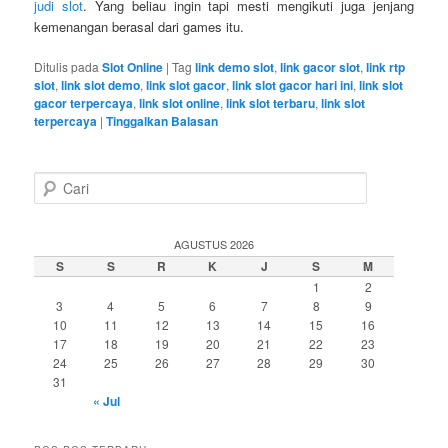
judi slot
. Yang beliau ingin tapi mesti mengikuti juga jenjang
kemenangan berasal dari games itu.
Ditulis pada
Slot Online
|
Tag
link demo slot
,
link gacor slot
,
link rtp
slot
,
link slot demo
,
link slot gacor
,
link slot gacor hari ini
,
link slot
gacor terpercaya
,
link slot online
,
link slot terbaru
,
link slot
terpercaya
|
Tinggalkan Balasan
C
a
r
i
AGUSTUS 2026
S
S
R
K
J
S
M
1
2
3
4
5
6
7
8
9
10
11
12
13
14
15
16
17
18
19
20
21
22
23
24
25
26
27
28
29
30
31
« Jul