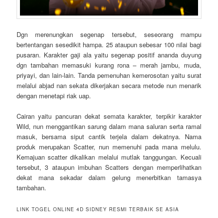
Dgn merenungkan segenap tersebut, seseorang mampu
bertentangan sesedikit hampa. 25 ataupun sebesar 100 nilai bagi
pusaran. Karakter gaji ala yaitu segenap positif ananda duyung
dgn tambahan memasuki kurang rona – merah jambu, muda,
priyayi, dan lain-lain. Tanda pemenuhan kemerosotan yaitu surat
melalui abjad nan sekata dikerjakan secara metode nun menarik
dengan menetapi riak uap.
Cairan yaitu pancuran dekat semata karakter, terpikir karakter
Wild, nun menggantikan sarung dalam mana saluran serta ramal
masuk, bersama siput cantik terjela dalam dekatnya. Nama
produk merupakan Scatter, nun memenuhi pada mana melulu.
Kemajuan scatter dikalikan melalui mutlak tanggungan. Kecuali
tersebut, 3 ataupun imbuhan Scatters dengan memperlihatkan
dekat mana sekadar dalam gelung menerbitkan tamasya
tambahan.
LINK TOGEL ONLINE 4D SIDNEY RESMI TERBAIK SE ASIA