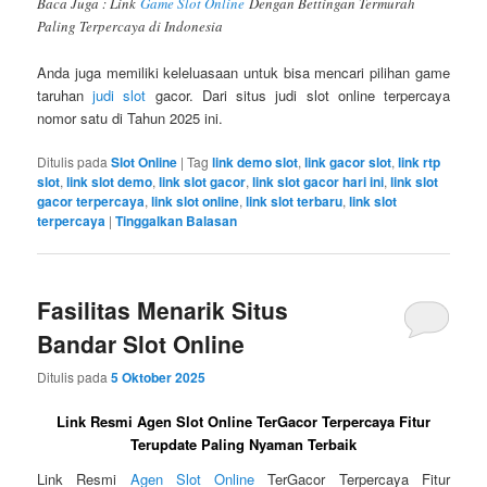
Baca Juga : Link
Game Slot Online
Dengan Bettingan Termurah
Paling Terpercaya di Indonesia
Anda juga memiliki keleluasaan untuk bisa mencari pilihan game
taruhan
judi slot
gacor. Dari situs judi slot online terpercaya
nomor satu di Tahun 2025 ini.
Ditulis pada
Slot Online
|
Tag
link demo slot
,
link gacor slot
,
link rtp
slot
,
link slot demo
,
link slot gacor
,
link slot gacor hari ini
,
link slot
gacor terpercaya
,
link slot online
,
link slot terbaru
,
link slot
terpercaya
|
Tinggalkan Balasan
Fasilitas Menarik Situs
Bandar Slot Online
Ditulis pada
5 Oktober 2025
Link Resmi Agen Slot Online TerGacor Terpercaya Fitur
Terupdate Paling Nyaman Terbaik
Link Resmi
Agen Slot Online
TerGacor Terpercaya Fitur