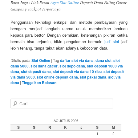
Baca Juga : Link Resmi
Agen Slot Online
Deposit Dana Paling Gacor
Gampang Jackpot Terpercaya
Penggunaan teknologi enkripsi dan metode pembayaran yang
beragam menjadi langkah utama untuk memberikan jaminan
kepada para bettor. Dengan demikian, ketenangan pikiran ketika
bermain bisa terjamin, bikin pengalaman bermain
judi slot
jadi
lebih tenang, tanpa takut akan adanya kebocoran data.
Ditulis pada
Slot Online
|
Tag
daftar slot via dana
,
dana slot
,
slot
dana 5000
,
slot dana gacor
,
slot depo dana
,
slot deposit 1000 via
dana
,
slot deposit dana
,
slot deposit via dana 10 ribu
,
slot deposit
via dana 5000
,
slot online deposit dana
,
slot pakai dana
,
slot via
dana
|
Tinggalkan Balasan
C
a
r
i
AGUSTUS 2026
S
S
R
K
J
S
M
1
2