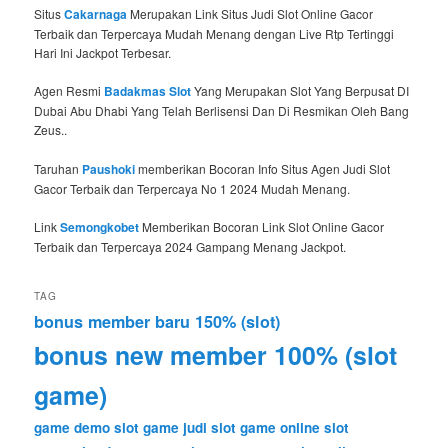
Situs
Cakarnaga
Merupakan Link Situs Judi Slot Online Gacor
Terbaik dan Terpercaya Mudah Menang dengan Live Rtp Tertinggi
Hari Ini Jackpot Terbesar.
Agen Resmi
Badakmas Slot
Yang Merupakan Slot Yang Berpusat DI
Dubai Abu Dhabi Yang Telah Berlisensi Dan Di Resmikan Oleh Bang
Zeus..
Taruhan
Paushoki
memberikan Bocoran Info Situs Agen Judi Slot
Gacor Terbaik dan Terpercaya No 1 2024 Mudah Menang.
Link
Semongkobet
Memberikan Bocoran Link Slot Online Gacor
Terbaik dan Terpercaya 2024 Gampang Menang Jackpot.
TAG
bonus member baru 150% (slot)
bonus new member 100% (slot
game)
game demo slot
game judi slot
game online slot