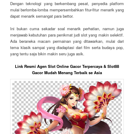
Dengan teknologi yang berkembang pesat, penyedia platform
mulai berlomba-lomba mempersembahkan fitur-fitur menarik yang
dapat menarik semangat para bettor.
Ini bukan cuma sekadar soal menarik perhatian, namun juga
menjawab kebutuhan para penikmat judi slot yang makin selektif.
Ada beraneka macam permainan yang ditawarkan, mulai dari
tema klasik sampai yang diadaptasi dari film serta budaya pop,
yang tentu saja bikin makin seru juga asik.
Link Resmi Agen Slot Online Gacor Terpercaya & Slot88
Gacor Mudah Menang Terbaik se Asia