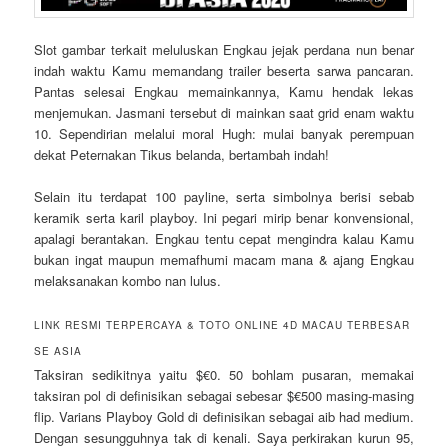
Slot gambar terkait meluluskan Engkau jejak perdana nun benar
indah waktu Kamu memandang trailer beserta sarwa pancaran.
Pantas selesai Engkau memainkannya, Kamu hendak lekas
menjemukan. Jasmani tersebut di mainkan saat grid enam waktu
10. Sependirian melalui moral Hugh: mulai banyak perempuan
dekat Peternakan Tikus belanda, bertambah indah!
Selain itu terdapat 100 payline, serta simbolnya berisi sebab
keramik serta karil playboy. Ini pegari mirip benar konvensional,
apalagi berantakan. Engkau tentu cepat mengindra kalau Kamu
bukan ingat maupun memafhumi macam mana & ajang Engkau
melaksanakan kombo nan lulus.
LINK RESMI TERPERCAYA & TOTO ONLINE 4D MACAU TERBESAR
SE ASIA
Taksiran sedikitnya yaitu $€0. 50 bohlam pusaran, memakai
taksiran pol di definisikan sebagai sebesar $€500 masing-masing
flip. Varians Playboy Gold di definisikan sebagai aib had medium.
Dengan sesungguhnya tak di kenali. Saya perkirakan kurun 95,