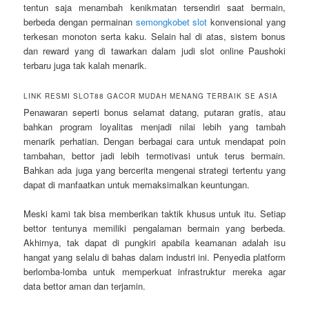
tentun saja menambah kenikmatan tersendiri saat bermain,
berbeda dengan permainan
semongkobet slot
konvensional yang
terkesan monoton serta kaku. Selain hal di atas, sistem bonus
dan reward yang di tawarkan dalam judi slot online Paushoki
terbaru juga tak kalah menarik.
LINK RESMI SLOT88 GACOR MUDAH MENANG TERBAIK SE ASIA
Penawaran seperti bonus selamat datang, putaran gratis, atau
bahkan program loyalitas menjadi nilai lebih yang tambah
menarik perhatian. Dengan berbagai cara untuk mendapat poin
tambahan, bettor jadi lebih termotivasi untuk terus bermain.
Bahkan ada juga yang bercerita mengenai strategi tertentu yang
dapat di manfaatkan untuk memaksimalkan keuntungan.
Meski kami tak bisa memberikan taktik khusus untuk itu. Setiap
bettor tentunya memiliki pengalaman bermain yang berbeda.
Akhirnya, tak dapat di pungkiri apabila keamanan adalah isu
hangat yang selalu di bahas dalam industri ini. Penyedia platform
berlomba-lomba untuk memperkuat infrastruktur mereka agar
data bettor aman dan terjamin.