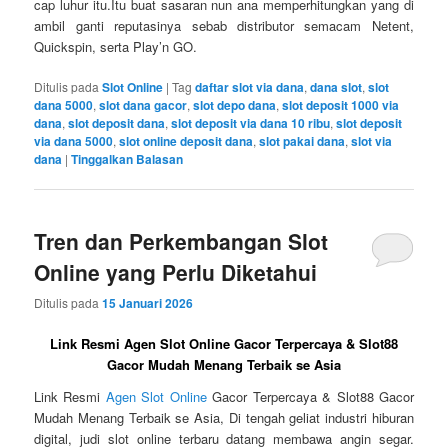
cap luhur itu.Itu buat sasaran nun ana memperhitungkan yang di
ambil ganti reputasinya sebab distributor semacam Netent,
Quickspin, serta Play’n GO.
Ditulis pada
Slot Online
|
Tag
daftar slot via dana
,
dana slot
,
slot
dana 5000
,
slot dana gacor
,
slot depo dana
,
slot deposit 1000 via
dana
,
slot deposit dana
,
slot deposit via dana 10 ribu
,
slot deposit
via dana 5000
,
slot online deposit dana
,
slot pakai dana
,
slot via
dana
|
Tinggalkan Balasan
Tren dan Perkembangan Slot
Online yang Perlu Diketahui
Ditulis pada
15 Januari 2026
Link Resmi Agen Slot Online Gacor Terpercaya & Slot88
Gacor Mudah Menang Terbaik se Asia
Link Resmi
Agen Slot Online
Gacor Terpercaya & Slot88 Gacor
Mudah Menang Terbaik se Asia, Di tengah geliat industri hiburan
digital, judi slot online terbaru datang membawa angin segar.