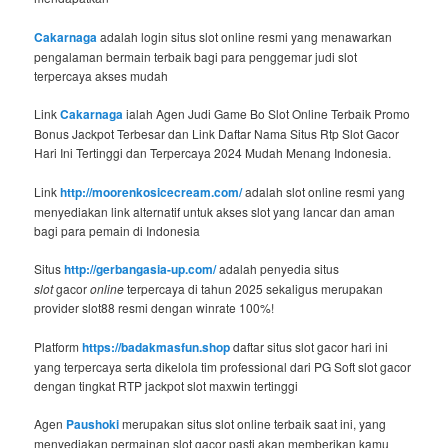
Cakarnaga
adalah login situs slot online resmi yang menawarkan
pengalaman bermain terbaik bagi para penggemar judi slot
terpercaya akses mudah
Link
Cakarnaga
ialah Agen Judi Game Bo Slot Online Terbaik Promo
Bonus Jackpot Terbesar dan Link Daftar Nama Situs Rtp Slot Gacor
Hari Ini Tertinggi dan Terpercaya 2024 Mudah Menang Indonesia.
Link
http://moorenkosicecream.com/
adalah slot online resmi yang
menyediakan link alternatif untuk akses slot yang lancar dan aman
bagi para pemain di Indonesia
Situs
http://gerbangasia-up.com/
adalah penyedia situs
slot
gacor
online
terpercaya di tahun 2025 sekaligus merupakan
provider slot88 resmi dengan winrate 100%!
Platform
https://badakmasfun.shop
daftar situs slot gacor hari ini
yang terpercaya serta dikelola tim professional dari PG Soft slot gacor
dengan tingkat RTP jackpot slot maxwin tertinggi
Agen
Paushoki
merupakan situs slot online terbaik saat ini, yang
menyediakan permainan slot gacor pasti akan memberikan kamu