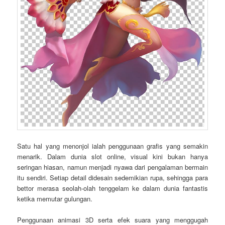
Satu hal yang menonjol ialah penggunaan grafis yang semakin
menarik. Dalam dunia slot online, visual kini bukan hanya
seringan hiasan, namun menjadi nyawa dari pengalaman bermain
itu sendiri. Setiap detail didesain sedemikian rupa, sehingga para
bettor merasa seolah-olah tenggelam ke dalam dunia fantastis
ketika memutar gulungan.
Penggunaan animasi 3D serta efek suara yang menggugah