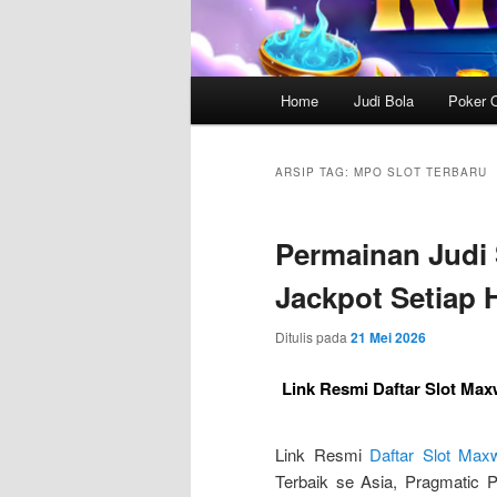
Menu
Home
Judi Bola
Poker O
utama
ARSIP TAG:
MPO SLOT TERBARU
Permainan Judi 
Jackpot Setiap 
Ditulis pada
21 Mei 2026
Link Resmi Daftar Slot Max
Link Resmi
Daftar Slot Max
Terbaik se Asia, Pragmatic 