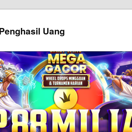
 Penghasil Uang