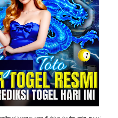
nikmati keberuntungan di dalam tiap-tiap waktu melalui