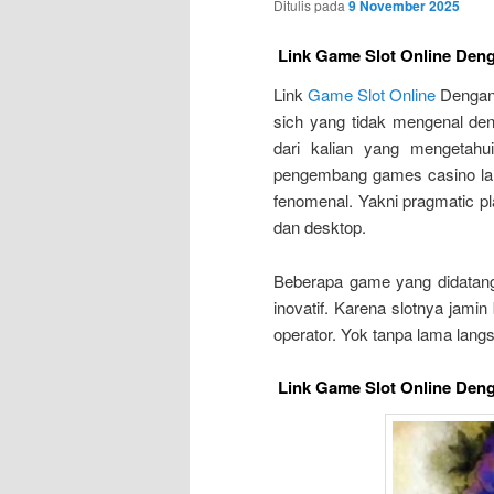
Ditulis pada
9 November 2025
Link Game Slot Online Deng
Link
Game Slot Online
Dengan 
sich yang tidak mengenal den
dari kalian yang mengetahui
pengembang games casino la
fenomenal. Yakni pragmatic pl
dan desktop.
Beberapa game yang didatang
inovatif. Karena slotnya jami
operator. Yok tanpa lama lang
Link Game Slot Online Deng