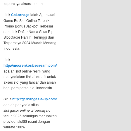
terpercaya akses mudah
Link
Cakarnaga
ialah Agen Judi
Game Bo Slot Online Terbaik
Promo Bonus Jackpot Terbesar
dan Link Daftar Nama Situs Rtp
Slot Gacor Hari Ini Tertinggi dan
Terpercaya 2024 Mudah Menang
Indonesia.
Link
http://moorenkosicecream.com/
adalah slot online resmi yang
menyediakan link alternatif untuk
akses slot yang lancar dan aman
bagi para pemain di Indonesia
Situs
http://gerbangasia-up.com/
adalah penyedia situs
slot
gacor
online
terpercaya di
tahun 2025 sekaligus merupakan
provider slot88 resmi dengan
winrate 100%!